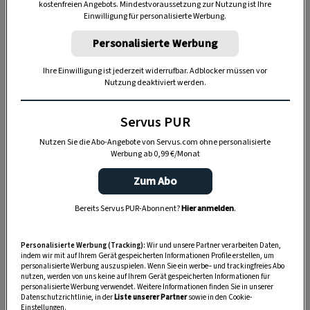
kostenfreien Angebots. Mindestvoraussetzung zur Nutzung ist Ihre
Einwilligung für personalisierte Werbung.
Personalisierte Werbung
Ihre Einwilligung ist jederzeit widerrufbar. Adblocker müssen vor
Nutzung deaktiviert werden.
„Servus Garten“ auf WhatsApp
Servus PUR
Nutzen Sie WhatsApp auf Ihrem Handy und lieben es, auf
dem Balkon, der Terrasse oder im Garten zu werkeln? In
Nutzen Sie die Abo-Angebote von Servus.com ohne personalisierte
unserem kostenlosen WhatsApp-Kanal finden Sie täglich
Werbung ab 0,99 €/Monat
Tipps und Tricks für Garten, Terrasse, Balkon- und
Zum Abo
Zimmerpflanzen.
Bereits Servus PUR-Abonnent?
Hier anmelden
.
HIER MEHR ERFAHREN
Personalisierte Werbung (Tracking):
Wir und unsere Partner verarbeiten Daten,
indem wir mit auf Ihrem Gerät gespeicherten Informationen Profile erstellen, um
personalisierte Werbung auszuspielen. Wenn Sie ein werbe– und trackingfreies Abo
nutzen, werden von uns keine auf Ihrem Gerät gespeicherten Informationen für
personalisierte Werbung verwendet. Weitere Informationen finden Sie in unserer
3. Lagerung beachten
Datenschutzrichtlinie, in der
Liste unserer Partner
sowie in den Cookie-
Einstellungen.