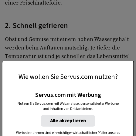
einer Frischhaltefolie.
2. Schnell gefrieren
Obst und Gemüse mit einem hohen Wassergehalt
werden beim Auftauen matschig. Je tiefer die
Temperatur ist und je schneller das Lebensmittel
einfriert, desto besser. Ganz vermeiden lässt sich
der Effekt des Weichwerdens bei stark
Wie wollen Sie Servus.com nutzen?
wasserhaltigen Lebensmitteln aber nicht.
Servus.com mit Werbung
Nutzen Sie Servus.com mit Webanalyse, personalisierter Werbung
und Inhalten von Drittanbietern.
Alle akzeptieren
Werbeeinnahmen sind ein wichtiger wirtschaftlicher Pfeiler unseres