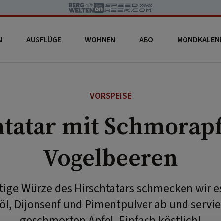
N
AUSFLÜGE
WOHNEN
ABO
MONDKALEN
VORSPEISE
htatar mit Schmorapf
Vogelbeeren
htige Würze des Hirschtatars schmecken wir 
öl, Dijonsenf und Pimentpulver ab und servi
geschmorten Apfel. Einfach köstlich!