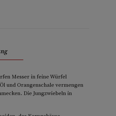
ung
rfen Messer in feine Würfel
r, Öl und Orangenschale vermengen
chmecken. Die Jungzwiebeln in
hneiden, das Kerngehäuse