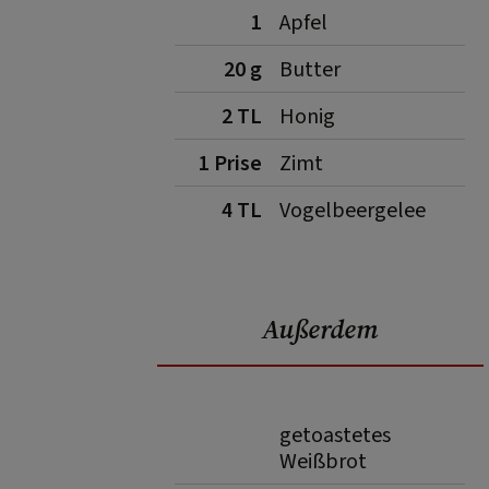
1
Apfel
20 g
Butter
2 TL
Honig
1 Prise
Zimt
4 TL
Vogelbeergelee
Außerdem
getoastetes
Weißbrot