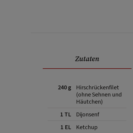
Zutaten
240 g
Hirschrückenfilet
(ohne Sehnen und
Häutchen)
1 TL
Dijonsenf
1 EL
Ketchup