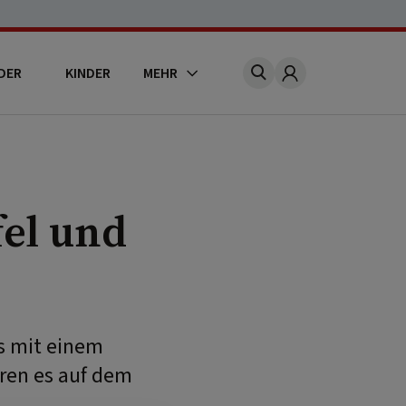
DER
KINDER
MEHR
Account
el und
es mit einem
eren es auf dem