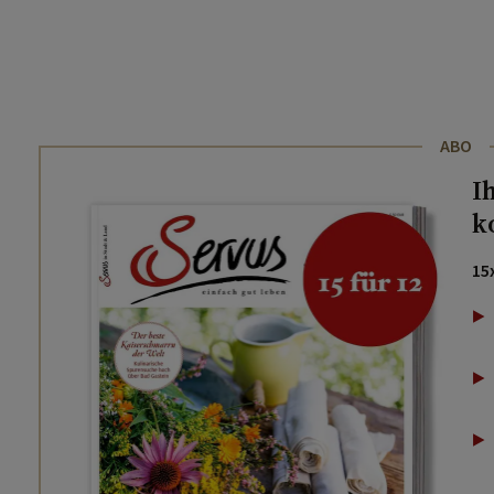
ABO
I
k
15