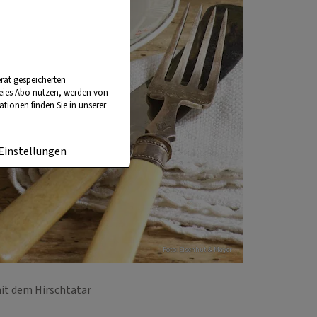
rät gespeicherten
reies Abo nutzen, werden von
tionen finden Sie in unserer
Einstellungen
Foto: Eisenhut & Mayer
mit dem Hirschtatar