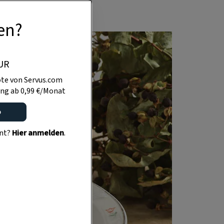
en?
UR
te von Servus.com
ng ab 0,99 €/Monat
o
ent?
Hier anmelden
.