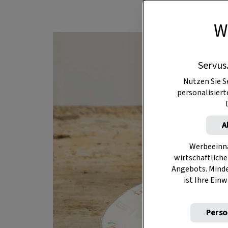
W
Servus
Nutzen Sie S
personalisier
A
Werbeeinna
wirtschaftliche
Angebots. Mind
ist Ihre Einw
Perso