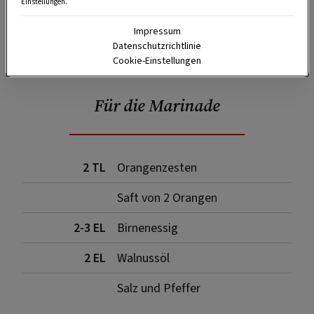
Einstellungen.
Impressum
SPEICHERN
DRUCKEN
Datenschutzrichtlinie
Cookie-Einstellungen
Für die Marinade
2 TL
Orangenzesten
Saft von 2 Orangen
2-3 EL
Birnenessig
2 EL
Walnussöl
Salz und Pfeffer