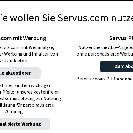
ie wollen Sie Servus.com nutz
RAPOTHEKE
de Kräuter vom
.com mit Werbung
Servus 
ervus.com mit Webanalyse,
Nutzen Sie die Abo-Angebo
esrand
ter Werbung und Inhalten von
ohne personalisierte Werbu
Drittanbietern.
Zum Ab
lle akzeptieren
 Wegesrand in Wald und Flur. Erfahren
Bereits Servus PUR-Abonn
nd was sie für uns tun können – mit
hmen sind ein wichtiger
r Pfeiler unseres kostenfreien
en Rezepten.
estvoraussetzung zur Nutzung
illigung für personalisierte
Werbung.
nalisierte Werbung