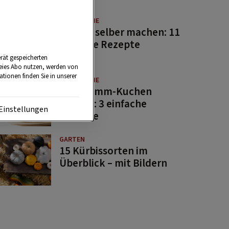
GUTE KÜCHE
Saucen selber machen: 11
beliebte Rezepte
rät gespeicherten
reies Abo nutzen, werden von
tionen finden Sie in unserer
GUTE KÜCHE
Osterlamm-Kuchen
backen: 3 einfache
Einstellungen
Rezepte
GARTEN
15 Kürbissorten im
Überblick – mit Bildern