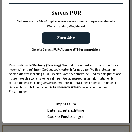
Servus PUR
Nutzen Sie die Abo-Angebote von Servus.com ohne personalisierte
Werbung ab 0,99 €/Monat
Zum Abo
Bereits Servus PUR-Abonnent?
Hier anmelden
.
Flammend rotes Inferno
Personalisierte Werbung (Tracking):
Wir und unsere Partner verarbeiten Daten,
indem wir mit auf Ihrem Gerät gespeicherten Informationen Profile erstellen, um
Gebildet werden diese haftenden Scheibchen,
personalisierte Werbung auszuspielen. Wenn Sie ein werbe– und trackingfreies Abo
nutzen, werden von uns keine auf Ihrem Gerät gespeicherten Informationen für
sobald die feinen Sprossranken der Pflanze eine
personalisierte Werbung verwendet. Weitere Informationen finden Sie in unserer
Datenschutzrichtlinie, in der
Liste unserer Partner
sowie in den Cookie-
feste Unterlage ertasten. Und diese Scheibchen
Einstellungen.
bleiben auch als winzige Tupfen auf der
Impressum
Kletterunterlage haften, wenn man die Pflanze
Datenschutzrichtlinie
entfernt.
Cookie-Einstellungen