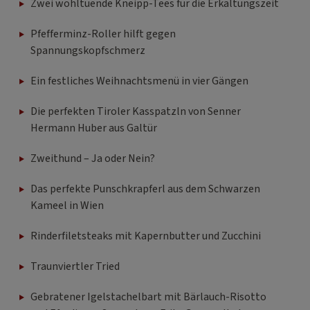
Zwei wohltuende Kneipp-Tees für die Erkältungszeit
Pfefferminz-Roller hilft gegen
Spannungskopfschmerz
Ein festliches Weihnachtsmenü in vier Gängen
Die perfekten Tiroler Kasspatzln von Senner
Hermann Huber aus Galtür
Zweithund – Ja oder Nein?
Das perfekte Punschkrapferl aus dem Schwarzen
Kameel in Wien
Rinderfiletsteaks mit Kapernbutter und Zucchini
Traunviertler Tried
Gebratener Igelstachelbart mit Bärlauch-Risotto