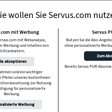
ie wollen Sie Servus.com nutz
GARTEN
rbstaster: Pflege,
.com mit Werbung
Servus 
ervus.com mit Webanalyse,
Nutzen Sie die Abo-Angebo
, Blütezeit
ter Werbung und Inhalten von
ohne personalisierte Werbu
Drittanbietern.
Zum Ab
lle akzeptieren
ten sind Herbstastern auch beliebte
Bereits Servus PUR-Abonn
t in herbstlichen Blumensträußen
hmen sind ein wichtiger
r Pfeiler unseres kostenfreien
rwendet.
estvoraussetzung zur Nutzung
illigung für personalisierte
Werbung.
nalisierte Werbung