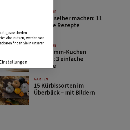
GUTE KÜCHE
Saucen selber machen: 11
beliebte Rezepte
rät gespeicherten
reies Abo nutzen, werden von
tionen finden Sie in unserer
GUTE KÜCHE
Osterlamm-Kuchen
backen: 3 einfache
Einstellungen
Rezepte
GARTEN
15 Kürbissorten im
Überblick – mit Bildern