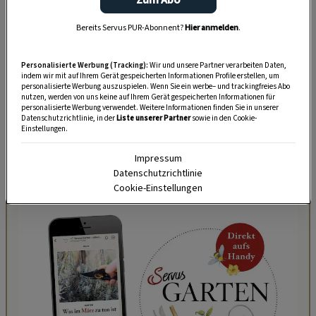
Zum Abo
Wuchs:
Höhen von 10 bis 70 Zentimetern.
Bereits Servus PUR-Abonnent?
Hier anmelden
.
Pflege:
Nach der Blüte nur die Blütenstiele
unten abschneiden, da die Tulpen die Blätter
Personalisierte Werbung (Tracking):
Wir und unsere Partner verarbeiten Daten,
benötigen, um die Blumenzwiebeln zu
indem wir mit auf Ihrem Gerät gespeicherten Informationen Profile erstellen, um
personalisierte Werbung auszuspielen. Wenn Sie ein werbe– und trackingfreies Abo
regenerieren.
nutzen, werden von uns keine auf Ihrem Gerät gespeicherten Informationen für
personalisierte Werbung verwendet. Weitere Informationen finden Sie in unserer
Datenschutzrichtlinie, in der
Liste unserer Partner
sowie in den Cookie-
Blüte:
Unzählige Farben. Die Blüten stehen
Einstellungen.
meist einzeln und endständig oder in
Impressum
wenigblütigen Blütenständen.
Datenschutzrichtlinie
Cookie-Einstellungen