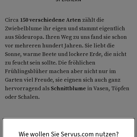
Circa
150 verschiedene Arten
zählt die
Zwiebelblume ihr eigen und stammt eigentlich
aus Südeuropa. Ihren Weg zu uns fand sie schon
vor mehreren hundert Jahren. Sie liebt die
Sonne, warme Beete und lockere Erde, die nicht
zu feucht sein sollte. Die fröhlichen
Frühlingsblüher machen aber nicht nur im
Garten viel Freude, sie eignen sich auch ganz
hervorragend als
Schnittblume
in Vasen, Töpfen
oder Schalen.
Wie wollen Sie Servus.com nutzen?