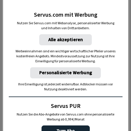
Servus.com mit Werbung
Anzeige
Nutzen Sie Servus.com mit Webanalyse, personalisierter Werbung
und Inhalten von Drittanbietern.
Alle akzeptieren
Werbeeinnahmen sind ein wichtiger wirtschaftlicher Pfeiler unseres
kostenfreien Angebots. Mindestvoraussetzung zur Nutzung ist Ihre
Einwilligung für personalisierte Werbung.
Personalisierte Werbung
Ihre Einwilligung ist jederzeit widerrufbar. Adblocker müssen vor
Nutzung deaktiviert werden.
Tulpen-Steckbrief
Servus PUR
Familie:
Liliengewächse
(Liliaceae).
Nutzen Sie die Abo-Angebote von Servus.com ohne personalisierte
Standort:
Volle Sonne, heiß und trocken.
Werbung ab 0,99 €/Monat