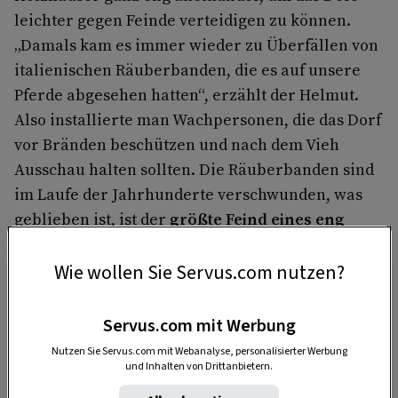
leichter gegen Feinde verteidigen zu können.
„Damals kam es immer wieder zu Überfällen von
italienischen Räuberbanden, die es auf unsere
Pferde abgesehen hatten“, erzählt der Helmut.
Also installierte man Wachpersonen, die das Dorf
vor Bränden beschützen und nach dem Vieh
Ausschau halten sollten. Die Räuberbanden sind
im Laufe der Jahrhunderte verschwunden, was
geblieben ist, ist der
größte Feind eines eng
zusammengebauten Dorfes:
das Feuer
. Und
genau deshalb besteht in Obertilliach seit
Wie wollen Sie Servus.com nutzen?
Jahrhunderten die Tradition des Nachtwächters.
Servus.com mit Werbung
Nutzen Sie Servus.com mit Webanalyse, personalisierter Werbung
und Inhalten von Drittanbietern.