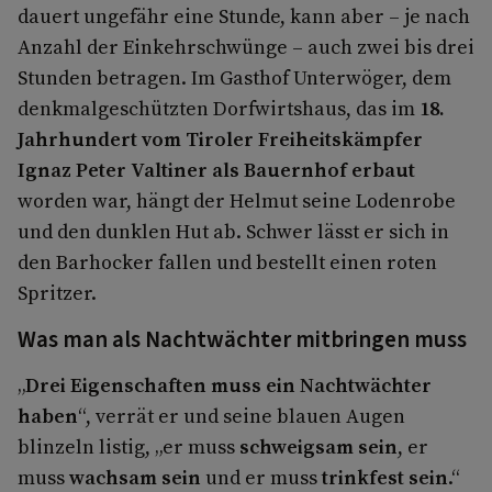
dauert ungefähr eine Stunde, kann aber – je nach
Anzahl der Einkehrschwünge – auch zwei bis drei
Stunden betragen. Im Gasthof Unterwöger, dem
denkmalgeschützten Dorfwirtshaus, das im
18.
Jahrhundert vom Tiroler Freiheitskämpfer
Ignaz Peter Valtiner als Bauernhof erbaut
worden war, hängt der Helmut seine Lodenrobe
und den dunklen Hut ab. Schwer lässt er sich in
den Barhocker fallen und bestellt einen roten
Spritzer.
Was man als Nachtwächter mitbringen muss
„
Drei Eigenschaften muss ein Nachtwächter
haben
“, verrät er und seine blauen Augen
blinzeln listig, „er muss
schweigsam sein
, er
muss
wachsam sein
und er muss
trinkfest sein
.“