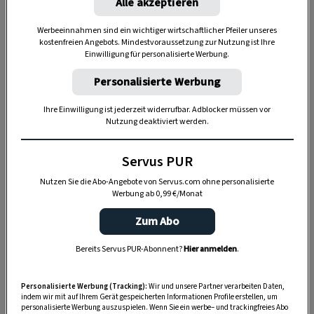
Alle akzeptieren
Werbeeinnahmen sind ein wichtiger wirtschaftlicher Pfeiler unseres
kostenfreien Angebots. Mindestvoraussetzung zur Nutzung ist Ihre
Einwilligung für personalisierte Werbung.
Personalisierte Werbung
Ihre Einwilligung ist jederzeit widerrufbar. Adblocker müssen vor
Nutzung deaktiviert werden.
„Servus Garten“ auf WhatsApp
Servus PUR
Nutzen Sie WhatsApp auf Ihrem Handy und lieben es, auf
dem Balkon, der Terrasse oder im Garten zu werkeln? In
Nutzen Sie die Abo-Angebote von Servus.com ohne personalisierte
Werbung ab 0,99 €/Monat
unserem kostenlosen WhatsApp-Kanal finden Sie täglich
Tipps und Tricks für Garten, Terrasse, Balkon- und
Zum Abo
Zimmerpflanzen.
Bereits Servus PUR-Abonnent?
Hier anmelden
.
HIER MEHR ERFAHREN
Personalisierte Werbung (Tracking):
Wir und unsere Partner verarbeiten Daten,
indem wir mit auf Ihrem Gerät gespeicherten Informationen Profile erstellen, um
personalisierte Werbung auszuspielen. Wenn Sie ein werbe– und trackingfreies Abo