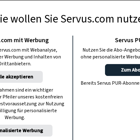
ie wollen Sie Servus.com nutz
AUCHTUM
 Dialekte entlang
.com mit Werbung
Servus 
ervus.com mit Webanalyse,
Nutzen Sie die Abo-Angebo
Donau?
ter Werbung und Inhalten von
ohne personalisierte Werbu
Drittanbietern.
Zum Ab
lle akzeptieren
flügler, Matrose, Fischer oder Kapitän
Bereits Servus PUR-Abonn
en einer der wichtigsten Verkehrswege
hmen sind ein wichtiger
r Pfeiler unseres kostenfreien
Menschen, ihre Arbeit, ihre Freizeit –
estvoraussetzung zur Nutzung
hre Sprache.
illigung für personalisierte
Werbung.
nalisierte Werbung