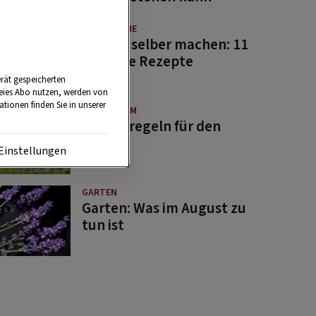
GUTE KÜCHE
Saucen selber machen: 11
beliebte Rezepte
rät gespeicherten
reies Abo nutzen, werden von
tionen finden Sie in unserer
BRAUCHTUM
Bauernregeln für den
August
Einstellungen
GARTEN
Garten: Was im August zu
tun ist