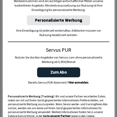
Werbeeinnahmen sind ein wichtiger wirtschaftlicher Pfeiler unseres
kostenfreien Angebots. Mindestvoraussetzung zur Nutzung ist Ihre
Einwilligung für personalisierte Werbung.
Personalisierte Werbung
Ihre Einwilligung ist jederzeit widerrufbar. Adblocker müssen vor
Nutzung deaktiviert werden.
Anzeige
Servus PUR
Nutzen Sie die Abo-Angebote von Servus.com ohne personalisierte
Werbung ab 0,99 €/Monat
Zum Abo
Bereits Servus PUR-Abonnent?
Hier anmelden
.
Personalisierte Werbung (Tracking):
Wir und unsere Partner verarbeiten Daten,
indem wir mit auf Ihrem Gerät gespeicherten Informationen Profile erstellen, um
personalisierte Werbung auszuspielen. Wenn Sie ein werbe– und trackingfreies Abo
nutzen, werden von uns keine auf Ihrem Gerät gespeicherten Informationen für
personalisierte Werbung verwendet. Weitere Informationen finden Sie in unserer
Datenschutzrichtlinie, in der
Liste unserer Partner
sowie in den Cookie-