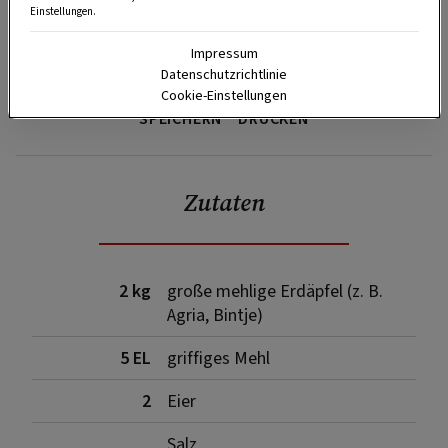
Einstellungen.
Impressum
Datenschutzrichtlinie
Cookie-Einstellungen
SPEICHERN
DRUCKEN
Zutaten
2 kg
große mehlige Erdäpfel (z. B.
Agria, Bintje)
5 EL
griffiges Mehl
2
Eier
Salz