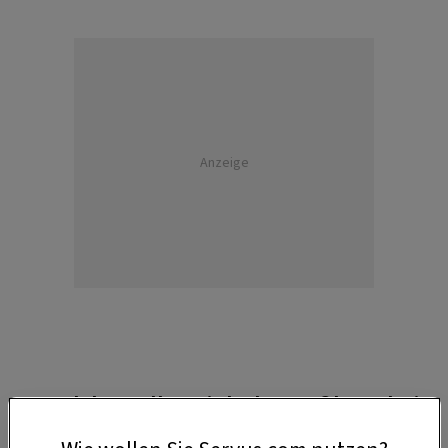
Anzeige
2. Welche Rolle spielt der Maßkrug bei
der Dirndllänge?