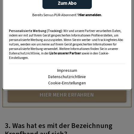
Zum Abo
Bereits Servus PUR-Abonnent?
Hier anmelden
.
Personalisierte Werbung (Tracking):
Wir und unsere Partner verarbeiten Daten,
„Servus Garten“ auf WhatsApp
indem wir mit auf Ihrem Gerät gespeicherten Informationen Profile erstellen, um
personalisierte Werbung auszuspielen. Wenn Sie ein werbe– und trackingfreies Abo
nutzen, werden von uns keine auf Ihrem Gerät gespeicherten Informationen für
Nutzen Sie WhatsApp auf Ihrem Handy und lieben es, auf
personalisierte Werbung verwendet. Weitere Informationen finden Sie in unserer
Datenschutzrichtlinie, in der
Liste unserer Partner
sowie in den Cookie-
dem Balkon, der Terrasse oder im Garten zu werkeln? In
Einstellungen.
unserem kostenlosen WhatsApp-Kanal finden Sie täglich
Tipps und Tricks für Garten, Terrasse, Balkon- und
Impressum
Zimmerpflanzen.
Datenschutzrichtlinie
Cookie-Einstellungen
HIER MEHR ERFAHREN
3. Was hat es mit der Bezeichnung