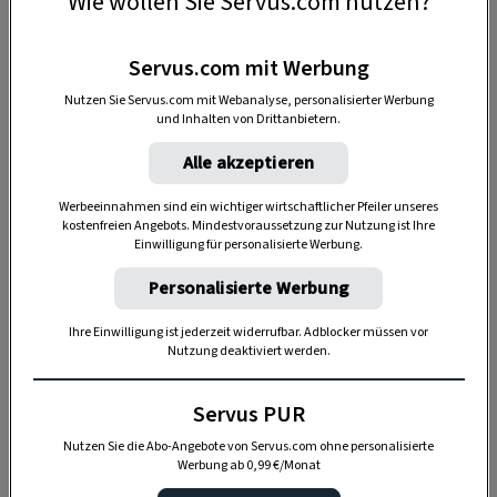
Wie wollen Sie Servus.com nutzen?
Das ist sozusagen eine Maßangabe für die Länge
unseres Festtags-Gwands. Die Rocklänge darf in
Servus.com mit Werbung
manchen Regionen nicht kürzer als 25
Nutzen Sie Servus.com mit Webanalyse, personalisierter Werbung
und Inhalten von Drittanbietern.
Zentimeter vom Boden sein, die Höhe des
Maßkruges ist 20 Zentimeter. Der Saum muss also
Alle akzeptieren
den Maßkrug fast berühren. Auch beim Dirndl ist
Werbeeinnahmen sind ein wichtiger wirtschaftlicher Pfeiler unseres
die Rocklänge aber nicht ganz unabhängig von
kostenfreien Angebots. Mindestvoraussetzung zur Nutzung ist Ihre
Einwilligung für personalisierte Werbung.
der Mode. Und die wandelt sich, wie jeder weiß,
doch sehr schnell.
Personalisierte Werbung
Ihre Einwilligung ist jederzeit widerrufbar. Adblocker müssen vor
Nutzung deaktiviert werden.
Servus PUR
Nutzen Sie die Abo-Angebote von Servus.com ohne personalisierte
Werbung ab 0,99 €/Monat