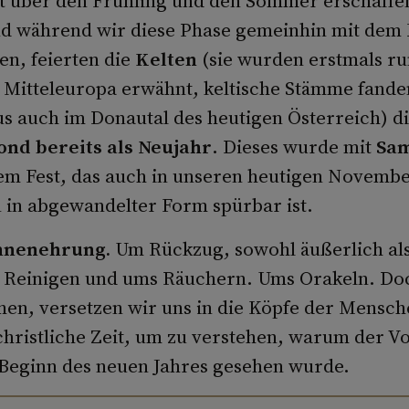
ft über den Frühling und den Sommer erschaffe
d während wir diese Phase gemeinhin mit dem 
en, feierten die
Kelten
(sie wurden erstmals ru
n Mitteleuropa erwähnt, keltische Stämme fanden
us auch im Donautal des heutigen Österreich) d
ond bereits als Neujahr
. Dieses wurde mit
Sa
em Fest, das auch in unseren heutigen Novembe
n in abgewandelter Form spürbar ist.
hnenehrung.
Um Rückzug, sowohl äußerlich al
s Reinigen und ums Räuchern. Ums Orakeln. Do
hen, versetzen wir uns in die Köpfe der Mensc
rchristliche Zeit, um zu verstehen, warum der V
Beginn des neuen Jahres gesehen wurde.