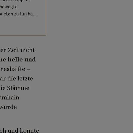
 bewegte
aneten zu tun hat.
tag erst seit 1967
r Zeit nicht
ine helle und
reshälfte –
r die letzte
 Die Stämme
Samhain
 wurde
ich und konnte