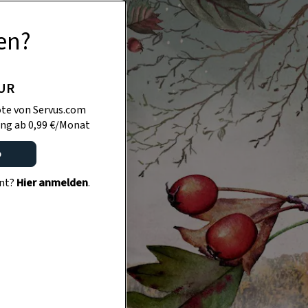
en?
PUR
te von Servus.com
ng ab 0,99 €/Monat
o
ent?
Hier anmelden
.