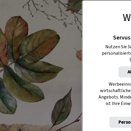
W
Servus
Nutzen Sie S
personalisier
A
Werbeeinna
wirtschaftliche
Angebots. Mind
ist Ihre Einw
Perso