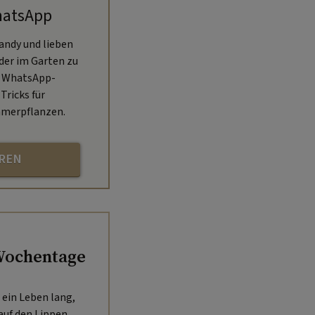
hatsApp
andy und lieben
oder im Garten zu
n WhatsApp-
Tricks für
mmerpflanzen.
HREN
Wochentage
ein Leben lang,
auf den Lippen.