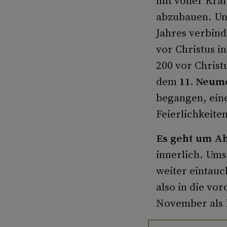
mit voller Kra
abzubauen. Un
Jahres verbind
vor Christus i
200 vor Christ
dem
11. Neum
begangen, ein
Feierlichkeite
Es geht um A
innerlich. Um
weiter eintauc
also in die vo
November als 