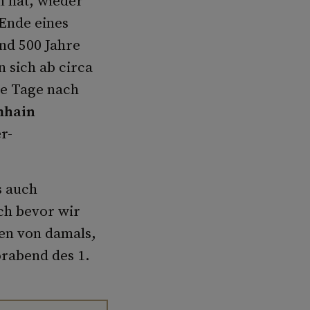
n hat, wieder
Ende eines
nd 500 Jahre
 sich ab circa
ie Tage nach
mhain
r-
s auch
ch bevor wir
hen von damals,
orabend des 1.