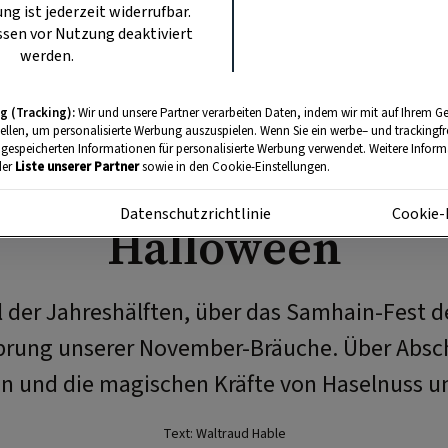
ung ist jederzeit widerrufbar.
sen vor Nutzung deaktiviert
Foto: Andre
werden.
g (Tracking):
Wir und unsere Partner verarbeiten Daten, indem wir mit auf Ihrem Ge
BRAUCHTUM
tellen, um personalisierte Werbung auszuspielen. Wenn Sie ein werbe– und trackingf
 gespeicherten Informationen für personalisierte Werbung verwendet. Weitere Informa
Samhain, Allerheilig
der
Liste unserer Partner
sowie in den Cookie-Einstellungen.
m
Datenschutzrichtlinie
Cookie-
Halloween
der Jahreshälften, über das Samhain-Fest d
prung unserer November-Bräuche. Über Absc
 und die magischen Kräfte von Haselnuss un
Text: Waltraud Hable