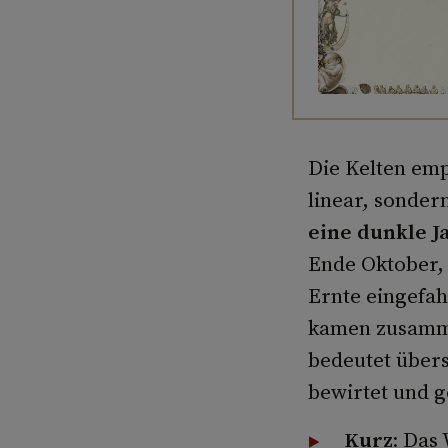
Die Kelten emp
linear, sondern
eine dunkle J
Ende Oktober, 
Ernte eingefah
kamen zusamme
bedeutet über
bewirtet und g
Kurz:
Das 