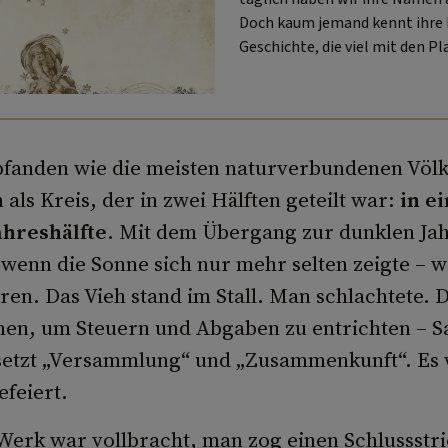
Doch kaum jemand kennt ihre
Geschichte, die viel mit den Pl
Und: Wussten Sie, dass der Mon
als erster Tag der Woche gilt?
fanden wie die meisten naturverbundenen Völke
 als Kreis, der in zwei Hälften geteilt war:
in e
ahreshälfte
. Mit dem Übergang zur dunklen Jah
wenn die Sonne sich nur mehr selten zeigte – wa
ren. Das Vieh stand im Stall. Man schlachtete.
n, um Steuern und Abgaben zu entrichten – 
setzt „Versammlung“ und „Zusammenkunft“. Es
efeiert.
Werk war vollbracht, man zog einen Schlussstr