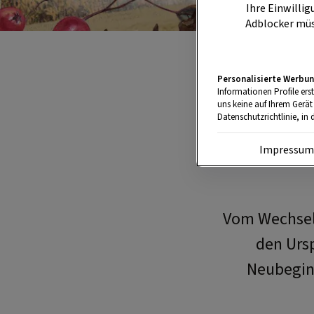
Ihre Einwillig
Adblocker müs
Personalisierte Werbun
Informationen Profile ers
uns keine auf Ihrem Gerät
Über 
Datenschutzrichtlinie, in 
Impressu
Vom Wechsel 
den Urs
Neubeginn