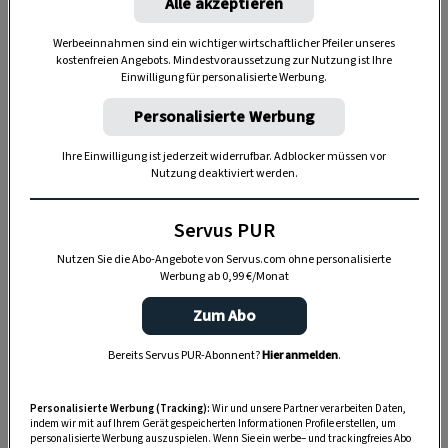
Alle akzeptieren
Nutzen Sie WhatsApp auf Ihrem Handy und lieben es, auf
Werbeeinnahmen sind ein wichtiger wirtschaftlicher Pfeiler unseres
dem Balkon, der Terrasse oder im Garten zu werkeln? In
kostenfreien Angebots. Mindestvoraussetzung zur Nutzung ist Ihre
Einwilligung für personalisierte Werbung.
unserem kostenlosen WhatsApp-Kanal finden Sie täglich
Tipps und Tricks für Garten, Terrasse, Balkon- und
Personalisierte Werbung
Zimmerpflanzen.
Ihre Einwilligung ist jederzeit widerrufbar. Adblocker müssen vor
Nutzung deaktiviert werden.
HIER MEHR ERFAHREN
Servus PUR
Der 11. 11. – schnapszahlenbedingt seit jeher
Nutzen Sie die Abo-Angebote von Servus.com ohne personalisierte
Werbung ab 0,99 €/Monat
magisch
– wurde von der Kirche zu Ehren des
heiligen Martin, der an diesem Tag beerdigt
Zum Abo
worden sein soll, als Festtag eingeführt. Mit
Bereits Servus PUR-Abonnent?
Hier anmelden
.
dem
Lostag
geht der
Altweibersommer
, es
kommt die Winterwirtschaft. Und weil man
Personalisierte Werbung (Tracking):
Wir und unsere Partner verarbeiten Daten,
indem wir mit auf Ihrem Gerät gespeicherten Informationen Profile erstellen, um
sich vor den kargen Wintermonaten
personalisierte Werbung auszuspielen. Wenn Sie ein werbe– und trackingfreies Abo