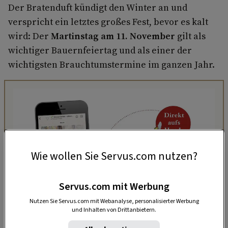
Der Bratenduft kündigt den Winter an und
verspricht ein letztes großes Fest, bevor es kalt
wird: Der
Martinstag am 11. November
gilt als
wichtiger Bauernfeiertag und als einer der
wichtigsten Brauchtumstermine im ganzen Jahr.
Wie wollen Sie Servus.com nutzen?
Servus.com mit Werbung
Nutzen Sie Servus.com mit Webanalyse, personalisierter Werbung
und Inhalten von Drittanbietern.
„Servus Garten“ auf WhatsApp