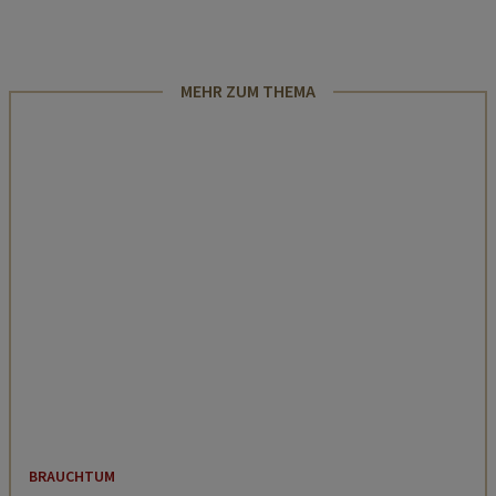
MEHR ZUM THEMA
BRAUCHTUM
Zehn Weihnachtsmythen und
Brauchtümer kurz erklärt