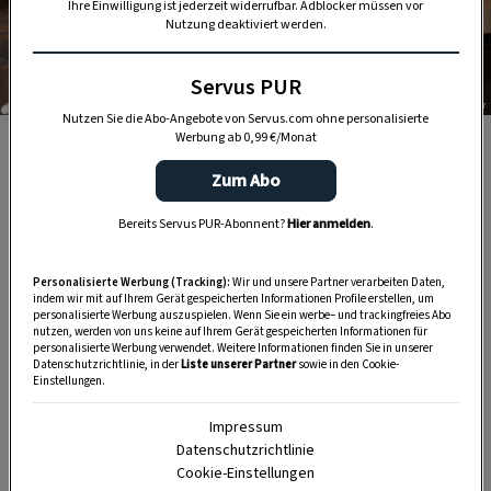
Ihre Einwilligung ist jederzeit widerrufbar. Adblocker müssen vor
Nutzung deaktiviert werden.
Servus PUR
Foto: Eisenhut & Mayer
Nutzen Sie die Abo-Angebote von Servus.com ohne personalisierte
Werbung ab 0,99 €/Monat
Besonders wichtig zur Martinigans: die richtige Portion
Saft zum Knödel.
Zum Abo
Bereits Servus PUR-Abonnent?
Hier anmelden
.
2. Gansl gefüllt mit Walnüssen
Personalisierte Werbung (Tracking):
Wir und unsere Partner verarbeiten Daten,
Bei diesem
Gansl-Rezept
füllen wir die Gans mit
indem wir mit auf Ihrem Gerät gespeicherten Informationen Profile erstellen, um
personalisierte Werbung auszuspielen. Wenn Sie ein werbe– und trackingfreies Abo
Äpfeln, Zwiebeln, Walnüssen und Preiselbeeren –
nutzen, werden von uns keine auf Ihrem Gerät gespeicherten Informationen für
personalisierte Werbung verwendet. Weitere Informationen finden Sie in unserer
und das Rotkraut würzen wir mit
Datenschutzrichtlinie, in der
Liste unserer Partner
sowie in den Cookie-
Einstellungen.
Lebkuchengewürz. Ein Festessen, das kaum zu
überbieten ist.
Impressum
Datenschutzrichtlinie
Cookie-Einstellungen