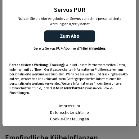
DAS KÖNNTE SIE AUCH INTERESSIEREN
Servus PUR
Nutzen Sie die Abo-Angebote von Servus.com ohne personalisierte
Werbung ab 0,99 €/Monat
Zum Abo
Bereits Servus PUR-Abonnent?
Hier anmelden
.
Personalisierte Werbung (Tracking):
Wir und unsere Partner verarbeiten Daten,
indem wir mit auf Ihrem Gerät gespeicherten Informationen Profile erstellen, um
personalisierte Werbung auszuspielen. Wenn Sie ein werbe– und trackingfreies Abo
nutzen, werden von uns keine auf Ihrem Gerät gespeicherten Informationen für
personalisierte Werbung verwendet. Weitere Informationen finden Sie in unserer
Datenschutzrichtlinie, in der
Liste unserer Partner
sowie in den Cookie-
Einstellungen.
GARTEN
Kübelpflanzen richtig schneiden
Impressum
Datenschutzrichtlinie
Cookie-Einstellungen
Empfindliche Kübelpflanzen