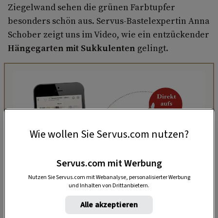
Ziegel­wand sehen die grünen Farbtupfer
besonders schön aus. Servus-Bastelexpertin Anna
Schober zeigt uns im Video, wie ein entzückender
Hängegarten mit Sukkulenten
gelingt.
Wie wollen Sie Servus.com nutzen?
Servus.com mit Werbung
Nutzen Sie Servus.com mit Webanalyse, personalisierter Werbung
und Inhalten von Drittanbietern.
„Servus Garten“ auf WhatsApp
Alle akzeptieren