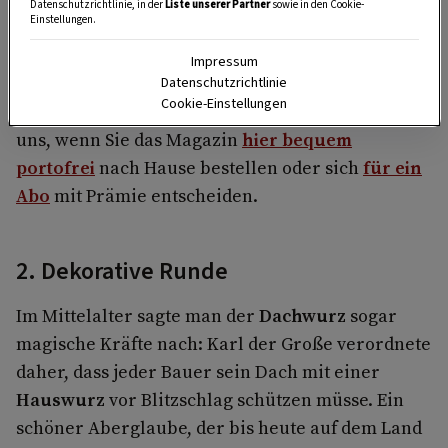
Datenschutzrichtlinie, in der
Liste unserer Partner
sowie in den Cookie-
Einstellungen.
Impressum
Zauberhafte Dekoideen können Sie jedes Monat
Datenschutzrichtlinie
Cookie-Einstellungen
in
Servus in Stadt & Land
entdecken. Wir freuen
uns, wenn Sie das Magazin
hier bequem
portofrei
nach Hause bestellen oder sich
für ein
Abo
mit Prämie entscheiden.
2. Dekorative Runde
Im Mittelalter sagte man der
Dachwurz
sogar
magische Kräfte nach: Karl der Große verordnete
daher, dass jeder Bauer sein Dach mit einer
Hauswurz
vor Blitzschlag schützen müsse. Ein
schöner Aber­glaube, der bis heute auf dem Land