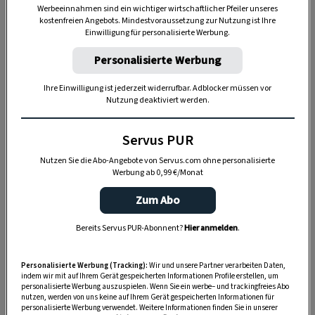
Nutzen Sie WhatsApp auf Ihrem Handy und lieben es, auf
Werbeeinnahmen sind ein wichtiger wirtschaftlicher Pfeiler unseres
dem Balkon, der Terrasse oder im Garten zu werkeln? In
kostenfreien Angebots. Mindestvoraussetzung zur Nutzung ist Ihre
Einwilligung für personalisierte Werbung.
unserem kostenlosen WhatsApp-Kanal finden Sie täglich
Tipps und Tricks für Garten, Terrasse, Balkon- und
Personalisierte Werbung
Zimmerpflanzen.
Ihre Einwilligung ist jederzeit widerrufbar. Adblocker müssen vor
Nutzung deaktiviert werden.
HIER MEHR ERFAHREN
Servus PUR
Nutzen Sie die Abo-Angebote von Servus.com ohne personalisierte
Werbung ab 0,99 €/Monat
Zum Abo
Akzeptiere bitte die Drittanbieter-Cookies, um diesen Inhalt
Bereits Servus PUR-Abonnent?
Hier anmelden
.
zu sehen.
Personalisierte Werbung (Tracking):
Wir und unsere Partner verarbeiten Daten,
COOKIE-EINSTELLUNGEN
indem wir mit auf Ihrem Gerät gespeicherten Informationen Profile erstellen, um
personalisierte Werbung auszuspielen. Wenn Sie ein werbe– und trackingfreies Abo
nutzen, werden von uns keine auf Ihrem Gerät gespeicherten Informationen für
personalisierte Werbung verwendet. Weitere Informationen finden Sie in unserer