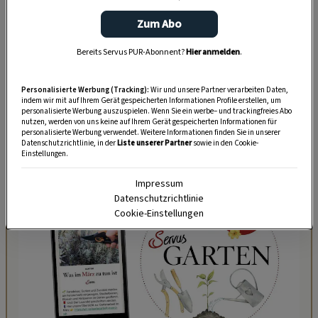
Akzeptiere bitte die Drittanbieter-Cookies, um diesen Inhalt
Zum Abo
zu sehen.
Bereits Servus PUR-Abonnent?
Hier anmelden
.
COOKIE-EINSTELLUNGEN
Personalisierte Werbung (Tracking):
Wir und unsere Partner verarbeiten Daten,
indem wir mit auf Ihrem Gerät gespeicherten Informationen Profile erstellen, um
personalisierte Werbung auszuspielen. Wenn Sie ein werbe– und trackingfreies Abo
nutzen, werden von uns keine auf Ihrem Gerät gespeicherten Informationen für
personalisierte Werbung verwendet. Weitere Informationen finden Sie in unserer
Datenschutzrichtlinie, in der
Liste unserer Partner
sowie in den Cookie-
Einstellungen.
Impressum
Datenschutzrichtlinie
Cookie-Einstellungen