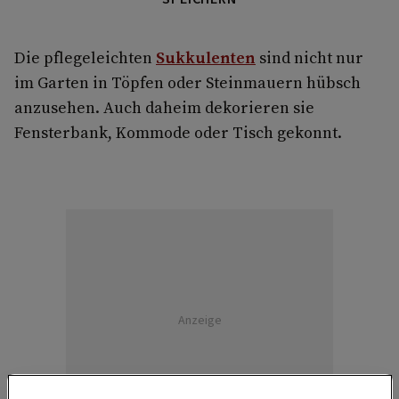
Die pflegeleichten
Sukkulenten
sind nicht nur
im Garten in Töpfen oder Steinmauern hübsch
anzusehen. Auch daheim dekorieren sie
Fensterbank, Kommode oder Tisch gekonnt.
Anzeige