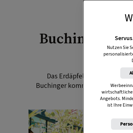
W
A
Buchingers Ga
Servus
Nutzen Sie S
Sc
personalisier
A
Das Erdäpfelgulasch des eing
Buchinger kommt klassisch auf d
Werbeeinna
wirtschaftliche
Angebots. Mind
ist Ihre Einw
Perso