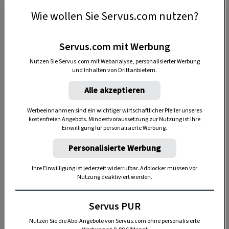
Wie wollen Sie Servus.com nutzen?
Servus.com mit Werbung
Spezialitäten in der Übersicht
Nutzen Sie Servus.com mit Webanalyse, personalisierter Werbung
und Inhalten von Drittanbietern.
Alt-Wiener Suppeneintopf
Alle akzeptieren
Schweinsbraten
Werbeeinnahmen sind ein wichtiger wirtschaftlicher Pfeiler unseres
kostenfreien Angebots. Mindestvoraussetzung zur Nutzung ist Ihre
Geröstete oder gebratene Leber
Einwilligung für personalisierte Werbung.
Personalisierte Werbung
Fiakergulasch
Ihre Einwilligung ist jederzeit widerrufbar. Adblocker müssen vor
Wiener Schnitzel vom Schwein
Nutzung deaktiviert werden.
Knödel mit Ei
Servus PUR
Kaiserschmarren
Nutzen Sie die Abo-Angebote von Servus.com ohne personalisierte