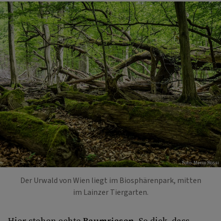
Foto: Marco Rossi
Der Urwald von Wien liegt im Biosphärenpark, mitten
im Lainzer Tiergarten.
Hier stehen echte
Baumriesen
. So dick, dass