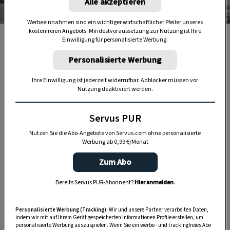
Alle akzeptieren
Foto: Wikipedia
Werbeeinnahmen sind ein wichtiger wirtschaftlicher Pfeiler unseres
kostenfreien Angebots. Mindestvoraussetzung zur Nutzung ist Ihre
Sie sehen: Das kleinste Haus von Wien.
Einwilligung für personalisierte Werbung.
Personalisierte Werbung
In der Burggasse im
7. Bezirk
steht das kleinste
Haus von Wien. Geplant von Architekt Josef Durst,
Ihre Einwilligung ist jederzeit widerrufbar. Adblocker müssen vor
Nutzung deaktiviert werden.
wurde es 1872 gebaut und verfügt über eine
Grundfläche von nur 14 m²
. Exakt 100 Jahre nach
Servus PUR
seiner Errichtung zog hier Friedrich
Nutzen Sie die Abo-Angebote von Servus.com ohne personalisierte
Schmollgruber ein, Uhrmachermeister in vierter
Werbung ab 0,99 €/Monat
Generation. Er hat sich mit Restaurierungen
Zum Abo
antiker Zeitmesser einen Namen gemacht.
Bereits Servus PUR-Abonnent?
Hier anmelden
.
Personalisierte Werbung (Tracking):
Wir und unsere Partner verarbeiten Daten,
indem wir mit auf Ihrem Gerät gespeicherten Informationen Profile erstellen, um
personalisierte Werbung auszuspielen. Wenn Sie ein werbe– und trackingfreies Abo