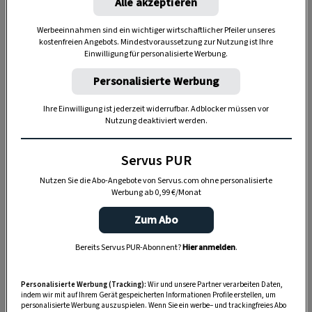
Alle akzeptieren
Werbeeinnahmen sind ein wichtiger wirtschaftlicher Pfeiler unseres
kostenfreien Angebots. Mindestvoraussetzung zur Nutzung ist Ihre
Einwilligung für personalisierte Werbung.
Personalisierte Werbung
Ihre Einwilligung ist jederzeit widerrufbar. Adblocker müssen vor
Nutzung deaktiviert werden.
„Servus Garten“ auf WhatsApp
Nutzen Sie WhatsApp auf Ihrem Handy und lieben es, auf
Servus PUR
dem Balkon, der Terrasse oder im Garten zu werkeln? In
Nutzen Sie die Abo-Angebote von Servus.com ohne personalisierte
unserem kostenlosen WhatsApp-Kanal finden Sie täglich
Werbung ab 0,99 €/Monat
Tipps und Tricks für Garten, Terrasse, Balkon- und
Zum Abo
Zimmerpflanzen.
Bereits Servus PUR-Abonnent?
Hier anmelden
.
HIER MEHR ERFAHREN
Personalisierte Werbung (Tracking):
Wir und unsere Partner verarbeiten Daten,
indem wir mit auf Ihrem Gerät gespeicherten Informationen Profile erstellen, um
personalisierte Werbung auszuspielen. Wenn Sie ein werbe– und trackingfreies Abo