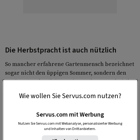
Die Herbstpracht ist auch nützlich
So mancher erfahrene Gartenmensch bezeichnet
sogar nicht den üppigen Sommer, sondern den
Herbst als seine liebste Jahreszeit. Dann sind die
feinen Stimmungen und Nuancen, vor allem im
Wie wollen Sie Servus.com nutzen?
Staudenbeet, besser wahrzunehmen.
Servus.com mit Werbung
Nutzen Sie Servus.com mit Webanalyse, personalisierter Werbung
und Inhalten von Drittanbietern.