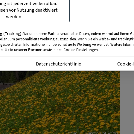
ung ist jederzeit widerrufbar.
sen vor Nutzung deaktiviert
werden.
g (Tracking):
Wir und unsere Partner verarbeiten Daten, indem wir mit auf Ihrem Ge
tellen, um personalisierte Werbung auszuspielen. Wenn Sie ein werbe– und trackingf
 gespeicherten Informationen für personalisierte Werbung verwendet. Weitere Informa
der
Liste unserer Partner
sowie in den Cookie-Einstellungen.
m
Datenschutzrichtlinie
Cookie-
Foto: mauritius images/ Bernd Römmelt