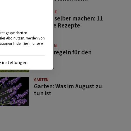
GUTE KÜCHE
Saucen selber machen: 11
beliebte Rezepte
rät gespeicherten
reies Abo nutzen, werden von
tionen finden Sie in unserer
BRAUCHTUM
Bauernregeln für den
August
Einstellungen
GARTEN
Garten: Was im August zu
tun ist