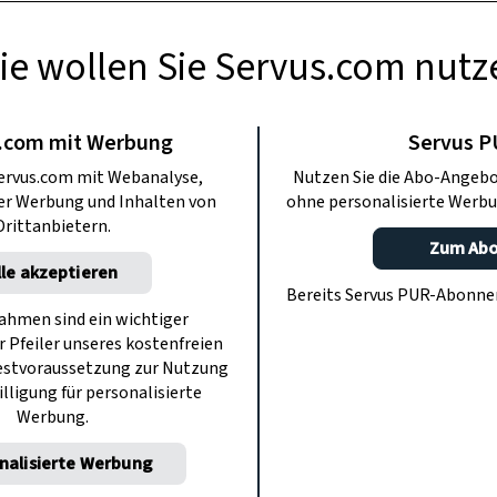
ie wollen Sie Servus.com nutz
USFLÜGE
erscht – das
.com mit Werbung
Servus 
ervus.com mit Webanalyse,
Nutzen Sie die Abo-Angebo
er Ultental
ter Werbung und Inhalten von
ohne personalisierte Werbu
Drittanbietern.
Zum Ab
lle akzeptieren
schlägt es diesmal ins Ultental in
Bereits Servus PUR-Abonn
nge und Abgeschiedenheit erfinderisch
hmen sind ein wichtiger
r Pfeiler unseres kostenfreien
s von Massentourismus Zufriedenheit
estvoraussetzung zur Nutzung
funden.
illigung für personalisierte
Werbung.
nalisierte Werbung