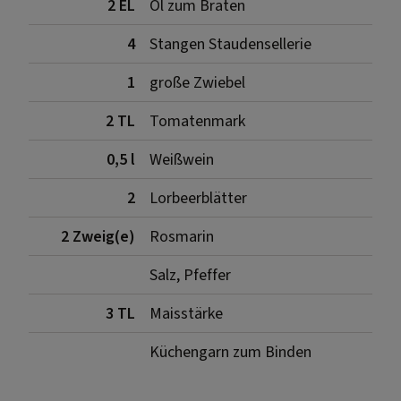
2 EL
Öl zum Braten
4
Stangen Staudensellerie
1
große Zwiebel
2 TL
Tomatenmark
0,5 l
Weißwein
2
Lorbeerblätter
2 Zweig(e)
Rosmarin
Salz, Pfeffer
3 TL
Maisstärke
Küchengarn zum Binden