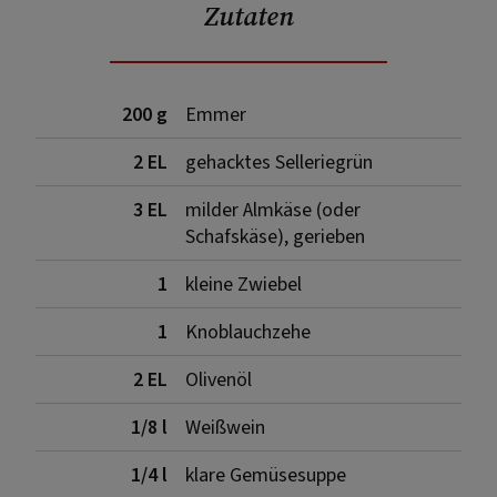
Zutaten
200 g
Emmer
2 EL
gehacktes Selleriegrün
3 EL
milder Almkäse (oder
Schafskäse), gerieben
1
kleine Zwiebel
1
Knoblauchzehe
2 EL
Olivenöl
1/8 l
Weißwein
1/4 l
klare Gemüsesuppe