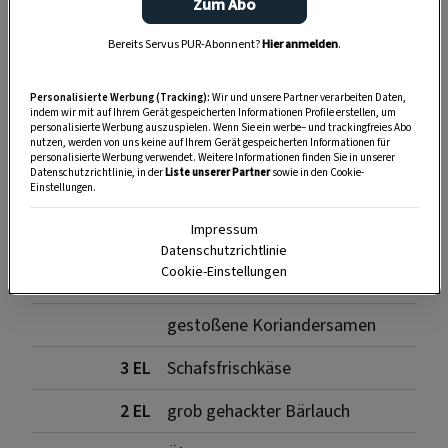
Zum Abo
Bereits Servus PUR-Abonnent?
Hier anmelden
.
SPEICHERN
DRUCKEN
Personalisierte Werbung (Tracking):
Wir und unsere Partner verarbeiten Daten,
indem wir mit auf Ihrem Gerät gespeicherten Informationen Profile erstellen, um
personalisierte Werbung auszuspielen. Wenn Sie ein werbe– und trackingfreies Abo
Für den Braten
nutzen, werden von uns keine auf Ihrem Gerät gespeicherten Informationen für
personalisierte Werbung verwendet. Weitere Informationen finden Sie in unserer
Datenschutzrichtlinie, in der
Liste unserer Partner
sowie in den Cookie-
Einstellungen.
Impressum
1,2 kg
ausgelöste Lammschulter
Datenschutzrichtlinie
Cookie-Einstellungen
Salz, Pfeffer
gestoßene Koriandersamen
3 EL
Schafsfrischkäse
2 EL
grob gehackter Bärlauch