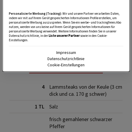
Personalisierte Werbung (Tracking):
Wir und unsere Partner verarbeiten Daten,
indem wir mit auf Ihrem Gerät gespeicherten Informationen Profile erstellen, um
personalisierte Werbung auszuspielen. Wenn Sie ein werbe– und trackingfreies Abo
nutzen, werden von uns keine auf Ihrem Gerät gespeicherten Informationen für
personalisierte Werbung verwendet. Weitere Informationen finden Sie in unserer
SPEICHERN
DRUCKEN
Datenschutzrichtlinie, in der
Liste unserer Partner
sowie in den Cookie-
Einstellungen.
Impressum
Datenschutzrichtlinie
Zutaten
Cookie-Einstellungen
4
Lammsteaks von der Keule (3 cm
dick und ca. 170 g schwer)
1 TL
Salz
frisch gemahlener schwarzer
Pfeffer