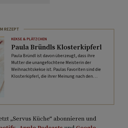
M REZEPT
KEKSE & PLÄTZCHEN
Paula Bründls Klosterkipferl
Paula Bründl ist davon überzeugt, dass ihre
Mutter die unangefochtene Meisterin der
Weihnachtskekse ist. Paulas Favoriten sind die
Klosterkipferl, die ihrer Meinung nach den
Vanillekipferln ernsthafte Konkurrenz machen.
etzt „Servus Küche“ abonnieren und
potify
,
Apple Podcasts
und
Google