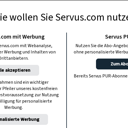
ie wollen Sie Servus.com nutz
ODCASTS
losterkipferl von
.com mit Werbung
Servus 
ervus.com mit Webanalyse,
Nutzen Sie die Abo-Angebo
ndl mit Mesi
ter Werbung und Inhalten von
ohne personalisierte Werbu
Drittanbietern.
Zum Ab
er und Harald
lle akzeptieren
Bereits Servus PUR-Abonn
hmen sind ein wichtiger
hförg
r Pfeiler unseres kostenfreien
estvoraussetzung zur Nutzung
illigung für personalisierte
Werbung.
ie ganze Familie zusammenkommt. Und
cast-Familie für diese weihnachtliche
nalisierte Werbung