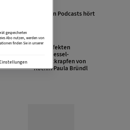
PODCAST
Wie man Podcasts hört
rät gespeicherten
reies Abo nutzen, werden von
PODCAST
tionen finden Sie in unserer
Die perfekten
Brennnessel-
Schlutzkrapfen von
Einstellungen
Köchin Paula Bründl