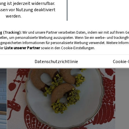
rsammelt, um gemeinsam Klosterkipferl
ung ist jederzeit widerrufbar.
 Revue passieren zu lassen.
sen vor Nutzung deaktiviert
werden.
g (Tracking):
Wir und unsere Partner verarbeiten Daten, indem wir mit auf Ihrem Ge
tellen, um personalisierte Werbung auszuspielen. Wenn Sie ein werbe– und trackingf
 gespeicherten Informationen für personalisierte Werbung verwendet. Weitere Informa
der
Liste unserer Partner
sowie in den Cookie-Einstellungen.
m
Datenschutzrichtlinie
Cookie-