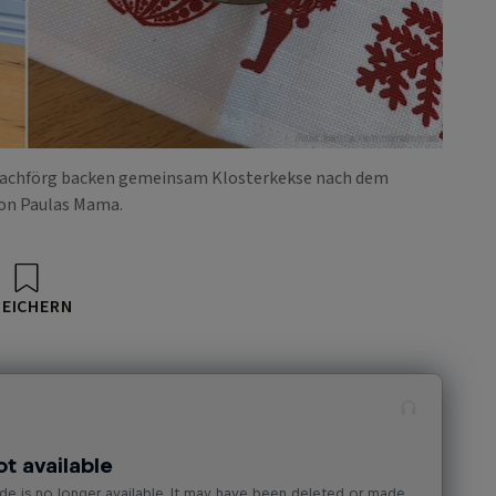
Foto: Beatrix Hammerschmied
 Nachförg backen gemeinsam Klosterkekse nach dem
on Paulas Mama.
PEICHERN