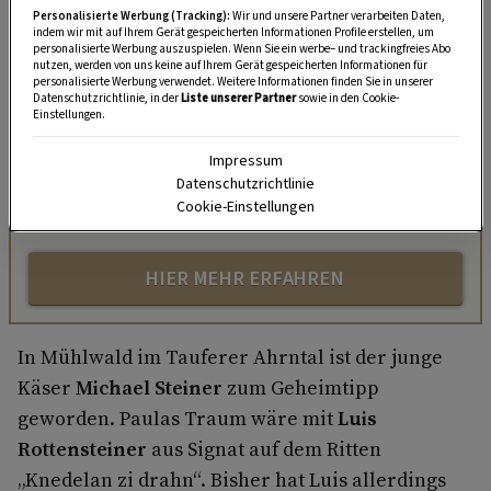
Personalisierte Werbung (Tracking):
Wir und unsere Partner verarbeiten Daten,
indem wir mit auf Ihrem Gerät gespeicherten Informationen Profile erstellen, um
personalisierte Werbung auszuspielen. Wenn Sie ein werbe– und trackingfreies Abo
„Servus Garten“ auf WhatsApp
nutzen, werden von uns keine auf Ihrem Gerät gespeicherten Informationen für
personalisierte Werbung verwendet. Weitere Informationen finden Sie in unserer
Datenschutzrichtlinie, in der
Liste unserer Partner
sowie in den Cookie-
Nutzen Sie WhatsApp auf Ihrem Handy und lieben es, auf
Einstellungen.
dem Balkon, der Terrasse oder im Garten zu werkeln? In
unserem kostenlosen WhatsApp-Kanal finden Sie täglich
Impressum
Datenschutzrichtlinie
Tipps und Tricks für Garten, Terrasse, Balkon- und
Cookie-Einstellungen
Zimmerpflanzen.
HIER MEHR ERFAHREN
In Mühlwald im Tauferer Ahrntal ist der junge
Käser
Michael Steiner
zum Geheimtipp
geworden. Paulas Traum wäre mit
Luis
Rottensteiner
aus Signat auf dem Ritten
„Knedelan zi drahn“. Bisher hat Luis allerdings