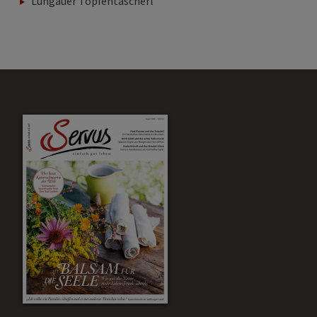
Lungauer Topfentascherl