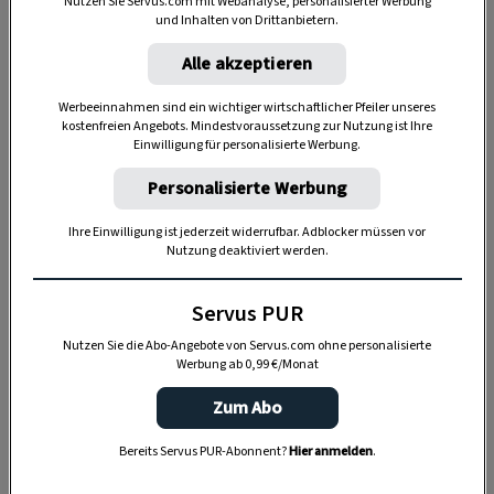
Nutzen Sie Servus.com mit Webanalyse, personalisierter Werbung
schon gekostet. Beim gemeinsamen
und Inhalten von Drittanbietern.
Ausprobieren will sich die junge Köchin noch
Alle akzeptieren
mehr inspirieren lassen. Ihr Ziel ist, eine leichte,
Werbeeinnahmen sind ein wichtiger wirtschaftlicher Pfeiler unseres
innovative Alpinküche zu perfektionieren. Wie
kostenfreien Angebots. Mindestvoraussetzung zur Nutzung ist Ihre
bei Hüttenwirt und Almbauer
Franz Mulser,
Einwilligung für personalisierte Werbung.
einem ehemaligen Obauer-Schüler, auf der
Personalisierte Werbung
Seiser Alm.
Ihre Einwilligung ist jederzeit widerrufbar. Adblocker müssen vor
Nutzung deaktiviert werden.
Servus PUR
Nutzen Sie die Abo-Angebote von Servus.com ohne personalisierte
Werbung ab 0,99 €/Monat
Zum Abo
Bereits Servus PUR-Abonnent?
Hier anmelden
.