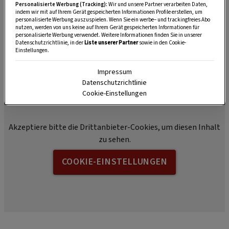
Personalisierte Werbung (Tracking):
Wir und unsere Partner verarbeiten Daten,
dunklen und kühlen Ort ausziehen lassen.
indem wir mit auf Ihrem Gerät gespeicherten Informationen Profile erstellen, um
personalisierte Werbung auszuspielen. Wenn Sie ein werbe– und trackingfreies Abo
nutzen, werden von uns keine auf Ihrem Gerät gespeicherten Informationen für
Danach alles abseihen und in einer dunklen
personalisierte Werbung verwendet. Weitere Informationen finden Sie in unserer
Datenschutzrichtlinie, in der
Liste unserer Partner
sowie in den Cookie-
Glasflasche aufbewahren. In einem sauberen
Einstellungen.
Gefäß ist das Öl bis zu einem Jahr haltbar.
Impressum
Datenschutzrichtlinie
Cookie-Einstellungen
Akzeptiere bitte die Drittanbieter-Cookies, um diesen Inhalt
zu sehen.
COOKIE-EINSTELLUNGEN