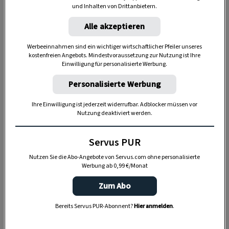
und Inhalten von Drittanbietern.
Alle akzeptieren
Werbeeinnahmen sind ein wichtiger wirtschaftlicher Pfeiler unseres
Zutaten:
kostenfreien Angebots. Mindestvoraussetzung zur Nutzung ist Ihre
Einwilligung für personalisierte Werbung.
100 ml Bio-Hanfsamenöl
Personalisierte Werbung
20 g frische Kräuter wie Petersilie, Vogelmiere
Ihre Einwilligung ist jederzeit widerrufbar. Adblocker müssen vor
oder Melisse
Nutzung deaktiviert werden.
Servus PUR
Zubereitung:
Nutzen Sie die Abo-Angebote von Servus.com ohne personalisierte
Werbung ab 0,99 €/Monat
Ein Glas mit den frischen und zerkleinerten
Zum Abo
Kräutern füllen und mit dem Hanfsamenöl
übergießen.
Bereits Servus PUR-Abonnent?
Hier anmelden
.
Verschließen und zwei Wochen an einem