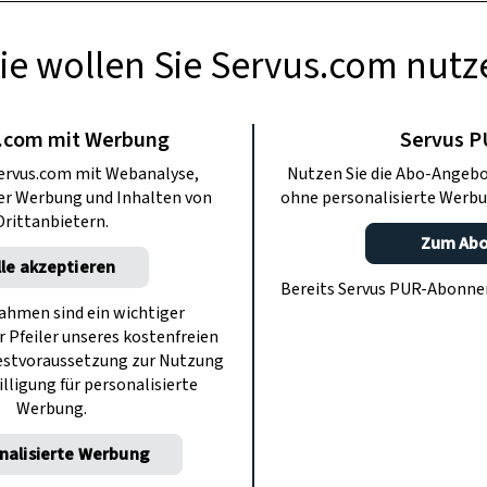
ie wollen Sie Servus.com nutz
RAPOTHEKE
 aus Mohn, Gurke
.com mit Werbung
Servus 
ervus.com mit Webanalyse,
Nutzen Sie die Abo-Angebo
Topfen
ter Werbung und Inhalten von
ohne personalisierte Werbu
Drittanbietern.
Zum Ab
lle akzeptieren
er liefern die Zutaten für ein so
Bereits Servus PUR-Abonn
nheitsrezept: Eine Maske aus Mohn,
hmen sind ein wichtiger
r Pfeiler unseres kostenfreien
e Wangen und ein Strahlen im Gesicht.
estvoraussetzung zur Nutzung
illigung für personalisierte
Werbung.
nalisierte Werbung