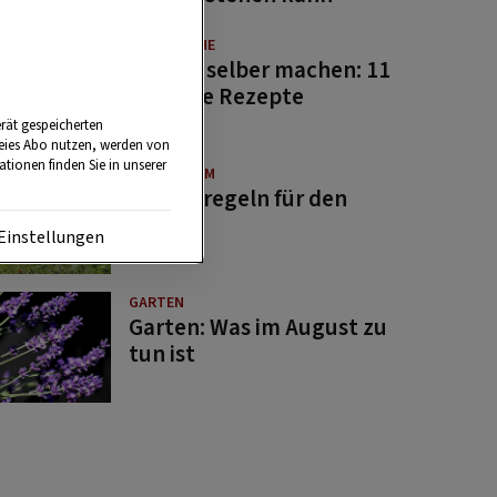
GUTE KÜCHE
Saucen selber machen: 11
beliebte Rezepte
rät gespeicherten
reies Abo nutzen, werden von
tionen finden Sie in unserer
BRAUCHTUM
Bauernregeln für den
August
Einstellungen
GARTEN
Garten: Was im August zu
tun ist