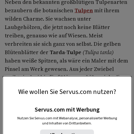
Neben den bekannten großblütigen Tulpenarten
bezaubern die botanischen
Tulpen
mit ihrem
wilden Charme. Sie wachsen unter
Laubgehölzen, die jetzt noch keine Blätter
treiben, genauso wie auf Wiesen. Meist
verbreiten sie sich ganz von selbst. Die gelben
Blütenblätter der
Tarda-Tulpe
(Tulipa tarda)
haben weiße Spitzen, als wäre ein Maler mit dem
Pinsel am Werk gewesen. Aus jeder Zwiebel
treibt sie drei bis fünf Blüten und überzieht die
Wiese mit leuchtenden gelben Sternen.
Wie wollen Sie Servus.com nutzen?
Servus.com mit Werbung
Nutzen Sie Servus.com mit Webanalyse, personalisierter Werbung
und Inhalten von Drittanbietern.