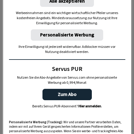
Alle akzeptieren
Werbeeinnahmen sind ein wichtiger wirtschaftlicher Pfeiler unseres
kostenfreien Angebots. Mindestvoraussetzung zur Nutzung ist Ihre
Einwilligung für personalisierte Werbung.
Personalisierte Werbung
„Servus Garten“ auf WhatsApp
Ihre Einwilligung ist jederzeit widerrufbar. Adblocker müssen vor
Nutzung deaktiviert werden.
Nutzen Sie WhatsApp auf Ihrem Handy und lieben es, auf
dem Balkon, der Terrasse oder im Garten zu werkeln? In
Servus PUR
unserem kostenlosen WhatsApp-Kanal finden Sie täglich
Nutzen Sie die Abo-Angebote von Servus.com ohne personalisierte
Tipps und Tricks für Garten, Terrasse, Balkon- und
Werbung ab 0,99 €/Monat
Zimmerpflanzen.
Zum Abo
HIER MEHR ERFAHREN
Bereits Servus PUR-Abonnent?
Hier anmelden
.
Personalisierte Werbung (Tracking):
Wir und unsere Partner verarbeiten Daten,
Die Außenseiten der gelben Blütenblätter der
indem wir mit auf Ihrem Gerät gespeicherten Informationen Profile erstellen, um
personalisierte Werbung auszuspielen. Wenn Sie ein werbe– und trackingfreies Abo