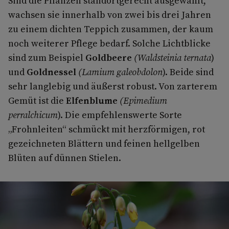
Sind die Pflanzen standortgerecht ausgewählt,
wachsen sie innerhalb von zwei bis drei Jahren
zu einem dichten Teppich zusammen, der kaum
noch weiterer Pflege bedarf. Solche Lichtblicke
sind zum Beispiel
Goldbeere
(Waldsteinia ternata
)
und
Goldnessel
(Lamium galeobdolon
). Beide sind
sehr langlebig und äußerst robust. Von zarterem
Gemüt ist die
Elfenblume
(Epimedium
perralchicum
). Die empfehlenswerte Sorte
„Frohnleiten“ schmückt mit herzförmigen, rot
gezeichneten Blättern und feinen hellgelben
Blüten auf dünnen Stielen.