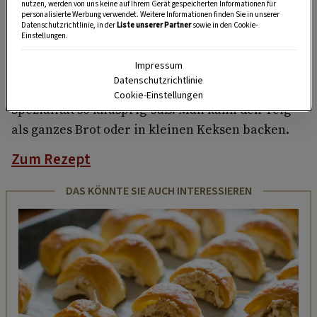
nutzen, werden von uns keine auf Ihrem Gerät gespeicherten Informationen für
personalisierte Werbung verwendet. Weitere Informationen finden Sie in unserer
HIER MEHR ERFAHREN
Datenschutzrichtlinie, in der
Liste unserer Partner
sowie in den Cookie-
Einstellungen.
Impressum
Zwei verschiedene Mehlsorten und eine
Datenschutzrichtlinie
ordentliche Portion Honig machen diese
Cookie-Einstellungen
Spezialität so knusprig-süß. Man kann den Teig
als ganzes Brot oder in kleinen Keksen backen.
Zum Rezept
DAS KÖNNTE SIE AUCH INTERESSIEREN