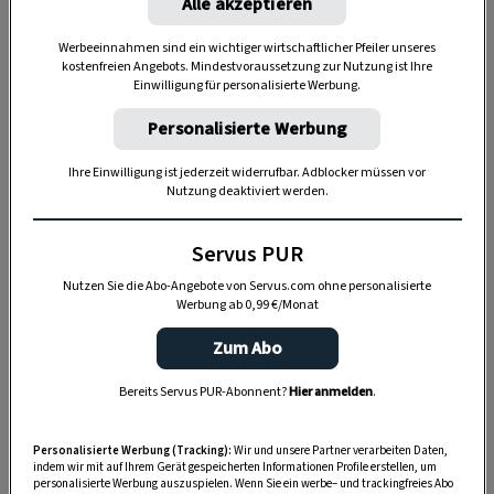
Alle akzeptieren
Werbeeinnahmen sind ein wichtiger wirtschaftlicher Pfeiler unseres
kostenfreien Angebots. Mindestvoraussetzung zur Nutzung ist Ihre
Einwilligung für personalisierte Werbung.
Personalisierte Werbung
Ihre Einwilligung ist jederzeit widerrufbar. Adblocker müssen vor
Nutzung deaktiviert werden.
Servus PUR
Nutzen Sie die Abo-Angebote von Servus.com ohne personalisierte
„Servus Garten“ auf WhatsApp
Werbung ab 0,99 €/Monat
Zum Abo
Nutzen Sie WhatsApp auf Ihrem Handy und lieben es, auf
dem Balkon, der Terrasse oder im Garten zu werkeln? In
Bereits Servus PUR-Abonnent?
Hier anmelden
.
unserem kostenlosen WhatsApp-Kanal finden Sie täglich
Tipps und Tricks für Garten, Terrasse, Balkon- und
Personalisierte Werbung (Tracking):
Wir und unsere Partner verarbeiten Daten,
Zimmerpflanzen.
indem wir mit auf Ihrem Gerät gespeicherten Informationen Profile erstellen, um
personalisierte Werbung auszuspielen. Wenn Sie ein werbe– und trackingfreies Abo