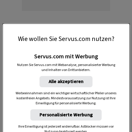
Wie wollen Sie Servus.com nutzen?
Das braucht's
Servus.com mit Werbung
2 leere Saft- oder Milchkartons (1 l und 1⁄2 l)
Nutzen Sie Servus.com mit Webanalyse, personalisierter Werbung
und Inhalten von Drittanbietern.
Modelliergips
Alle akzeptieren
wasserfesten Filzstift
Werbeeinnahmen sind ein wichtiger wirtschaftlicher Pfeiler unseres
Acrylfarbe
kostenfreien Angebots. Mindestvoraussetzung zur Nutzung ist Ihre
Einwilligung für personalisierte Werbung.
Pinsel
Personalisierte Werbung
Ihre Einwilligung ist jederzeit widerrufbar. Adblocker müssen vor
Nutzung deaktiviert werden.