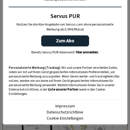
Servus PUR
Akzeptiere bitte die Drittanbieter-Cookies, um diesen Inhalt
zu sehen.
Nutzen Sie die Abo-Angebote von Servus.com ohne personalisierte
Werbung ab 0,99 €/Monat
COOKIE-EINSTELLUNGEN
Zum Abo
Bereits Servus PUR-Abonnent?
Hier anmelden
.
Personalisierte Werbung (Tracking):
Wir und unsere Partner verarbeiten Daten,
indem wir mit auf Ihrem Gerät gespeicherten Informationen Profile erstellen, um
personalisierte Werbung auszuspielen. Wenn Sie ein werbe– und trackingfreies Abo
nutzen, werden von uns keine auf Ihrem Gerät gespeicherten Informationen für
personalisierte Werbung verwendet. Weitere Informationen finden Sie in unserer
Datenschutzrichtlinie, in der
Liste unserer Partner
sowie in den Cookie-
Einstellungen.
Impressum
Datenschutzrichtlinie
Cookie-Einstellungen