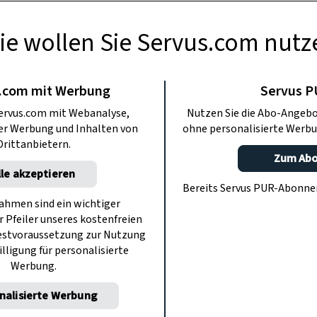
ie wollen Sie Servus.com nutz
BERMACHEN
hänger basteln
.com mit Werbung
Servus 
ervus.com mit Webanalyse,
Nutzen Sie die Abo-Angebo
ter Werbung und Inhalten von
ohne personalisierte Werbu
n tolles Geschenk zur Taufe oder zum
Drittanbietern.
Spaß beim Nachbasteln!
Zum Ab
lle akzeptieren
Bereits Servus PUR-Abonn
hmen sind ein wichtiger
r Pfeiler unseres kostenfreien
estvoraussetzung zur Nutzung
illigung für personalisierte
Werbung.
nalisierte Werbung