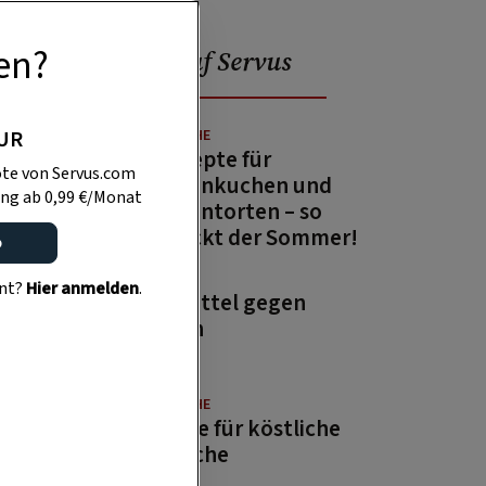
en?
Beliebt auf Servus
PUR
GUTE KÜCHE
13 Rezepte für
te von Servus.com
Zitronenkuchen und
ng ab 0,99 €/Monat
Zitronentorten – so
schmeckt der Sommer!
o
GARTEN
ent?
Hier anmelden
.
Hausmittel gegen
Wespen
GUTE KÜCHE
Rezepte für köstliche
Aufstriche