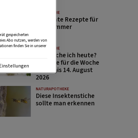
GUTE KÜCHE
11 leichte Rezepte für
den Sommer
rät gespeicherten
reies Abo nutzen, werden von
tionen finden Sie in unserer
GUTE KÜCHE
Was koche ich heute?
Rezepte für die Woche
Einstellungen
von 7. bis 14. August
2026
NATURAPOTHEKE
Diese Insektenstiche
sollte man erkennen