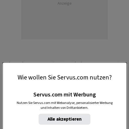
Anzeige
Die Sendung
„Heimatleuchten“
ist immer
freitags ab
20:15 Uhr
auf ServusTV zu sehen. Weitere Infos und die
Wie wollen Sie Servus.com nutzen?
Sendungen zum Nachsehen gibt es
auf
servustv.com/heimatleuchten
.
Servus.com mit Werbung
Nutzen Sie Servus.com mit Webanalyse, personalisierter Werbung
Starke Frauen gehen ihren Weg
und Inhalten von Drittanbietern.
Alle akzeptieren
Im Herzen des
Nationalparks Hohe Tauern
in