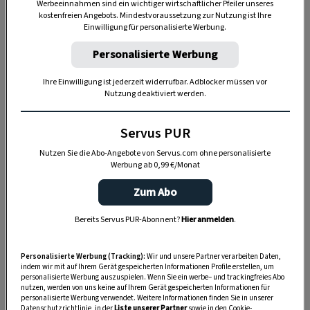
Matrei
steht ein Traditionshaus: das
Hotel
Werbeeinnahmen sind ein wichtiger wirtschaftlicher Pfeiler unseres
kostenfreien Angebots. Mindestvoraussetzung zur Nutzung ist Ihre
Hinteregger
. Geführt wird das Hotel seit 15
Einwilligung für personalisierte Werbung.
Jahren von
Katharina Hradecky
. 2003 hat sie das
Personalisierte Werbung
Haus von ihrer Mutter
Theresia Hinteregger
übernommen. Eigentlich sollte ihr älterer
Ihre Einwilligung ist jederzeit widerrufbar. Adblocker müssen vor
Nutzung deaktiviert werden.
Bruder
Jörg
den Familienbetrieb überleben,
aber bei einem tragischen Unfall ist dieser 1988
Servus PUR
verunglückt. Somit wurde
Katharina Hradecky
Nutzen Sie die Abo-Angebote von Servus.com ohne personalisierte
die vierte Frau der „Weiberwirtschaft“.
Werbung ab 0,99 €/Monat
Zum Abo
Bereits Servus PUR-Abonnent?
Hier anmelden
.
Personalisierte Werbung (Tracking):
Wir und unsere Partner verarbeiten Daten,
indem wir mit auf Ihrem Gerät gespeicherten Informationen Profile erstellen, um
personalisierte Werbung auszuspielen. Wenn Sie ein werbe– und trackingfreies Abo
nutzen, werden von uns keine auf Ihrem Gerät gespeicherten Informationen für
personalisierte Werbung verwendet. Weitere Informationen finden Sie in unserer
Datenschutzrichtlinie, in der
Liste unserer Partner
sowie in den Cookie-