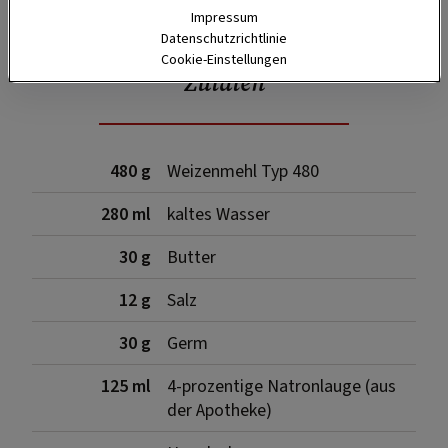
Impressum
Datenschutzrichtlinie
Cookie-Einstellungen
Zutaten
480 g
Weizenmehl Typ 480
280 ml
kaltes Wasser
30 g
Butter
12 g
Salz
30 g
Germ
125 ml
4-prozentige Natronlauge (aus
der Apotheke)