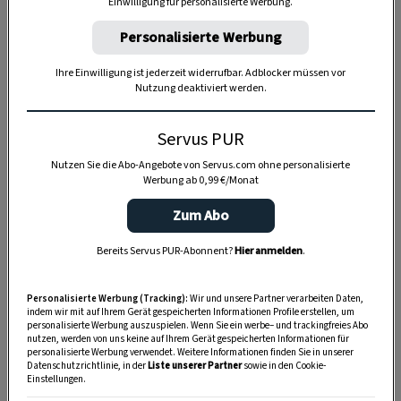
Einwilligung für personalisierte Werbung.
Personalisierte Werbung
Anzeige
Ihre Einwilligung ist jederzeit widerrufbar. Adblocker müssen vor
Nutzung deaktiviert werden.
Servus PUR
Nutzen Sie die Abo-Angebote von Servus.com ohne personalisierte
Werbung ab 0,99 €/Monat
Zum Abo
Bereits Servus PUR-Abonnent?
Hier anmelden
.
Personalisierte Werbung (Tracking):
Wir und unsere Partner verarbeiten Daten,
indem wir mit auf Ihrem Gerät gespeicherten Informationen Profile erstellen, um
personalisierte Werbung auszuspielen. Wenn Sie ein werbe– und trackingfreies Abo
nutzen, werden von uns keine auf Ihrem Gerät gespeicherten Informationen für
personalisierte Werbung verwendet. Weitere Informationen finden Sie in unserer
Datenschutzrichtlinie, in der
Liste unserer Partner
sowie in den Cookie-
Einstellungen.
SPEICHERN
DRUCKEN