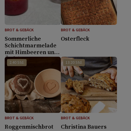
BROT & GEBÄCK
BROT & GEBÄCK
Sommerliche
Osterfleck
Schichtmarmelade
mit Himbeeren und
Äpfeln
2:40 Std.
13:20 Std.
BROT & GEBÄCK
BROT & GEBÄCK
Roggenmischbrot
Christina Bauers