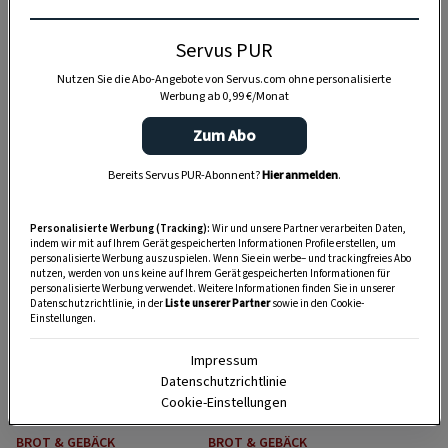
Servus PUR
Nutzen Sie die Abo-Angebote von Servus.com ohne personalisierte
Werbung ab 0,99 €/Monat
Zum Abo
BROT & GEBÄCK
BROT & GEBÄCK
Bereits Servus PUR-Abonnent?
Hier anmelden
.
Christina Bauers
Osterpinze
Osterzopf
Personalisierte Werbung (Tracking):
Wir und unsere Partner verarbeiten Daten,
indem wir mit auf Ihrem Gerät gespeicherten Informationen Profile erstellen, um
1:30 Std.
2:20 Std.
personalisierte Werbung auszuspielen. Wenn Sie ein werbe– und trackingfreies Abo
nutzen, werden von uns keine auf Ihrem Gerät gespeicherten Informationen für
personalisierte Werbung verwendet. Weitere Informationen finden Sie in unserer
Datenschutzrichtlinie, in der
Liste unserer Partner
sowie in den Cookie-
Einstellungen.
Impressum
Datenschutzrichtlinie
Cookie-Einstellungen
BROT & GEBÄCK
BROT & GEBÄCK