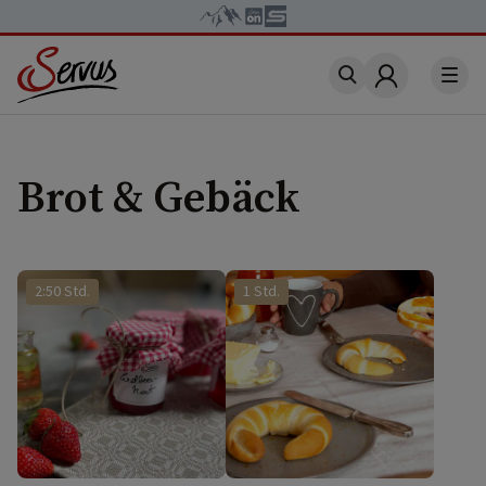
Account
Brot & Gebäck
2:50 Std.
1 Std.