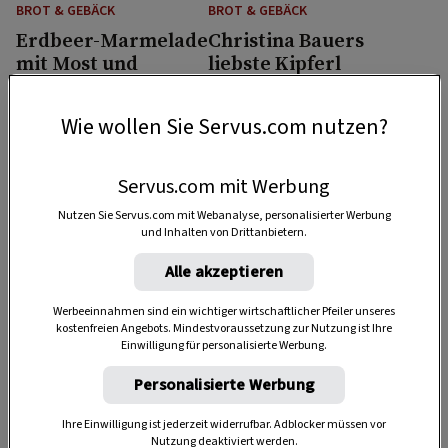
BROT & GEBÄCK
BROT & GEBÄCK
Erdbeer-Marmelade
Christina Bauers
mit Most und
liebste Kipferl
Lavendel
Wie wollen Sie Servus.com nutzen?
2:30 Std.
3 Std.
Servus.com mit Werbung
Nutzen Sie Servus.com mit Webanalyse, personalisierter Werbung
und Inhalten von Drittanbietern.
Alle akzeptieren
BROT & GEBÄCK
BROT & GEBÄCK
Werbeeinnahmen sind ein wichtiger wirtschaftlicher Pfeiler unseres
kostenfreien Angebots. Mindestvoraussetzung zur Nutzung ist Ihre
Dreikönigskuchen
Allerheiligenstriezel
Einwilligung für personalisierte Werbung.
mit Bergkäse
nach Bäckermeister
Franz Brandl
Personalisierte Werbung
1:25 Std.
4:30 Std.
Ihre Einwilligung ist jederzeit widerrufbar. Adblocker müssen vor
Nutzung deaktiviert werden.