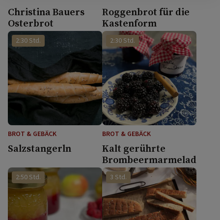
Christina Bauers
Roggenbrot für die
Osterbrot
Kastenform
2:30 Std.
2:30 Std.
BROT & GEBÄCK
BROT & GEBÄCK
Salzstangerln
Kalt gerührte
Brombeermarmelade
2:50 Std.
3 Std.