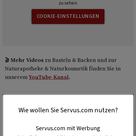
zu sehen.
COOKIE-EINSTELLUNGEN
🎬
Mehr Videos
zu Basteln & Backen und zur
Naturapotheke & Naturkosmetik finden Sie in
unserem
YouTube-Kanal
.
1 Stück
Wie wollen Sie Servus.com nutzen?
Servus.com mit Werbung
35 Minuten