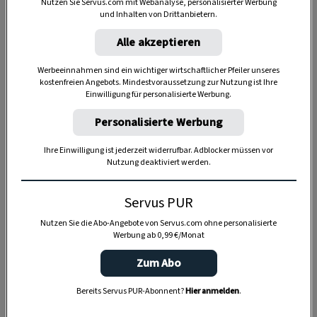
Nutzen Sie Servus.com mit Webanalyse, personalisierter Werbung
und Inhalten von Drittanbietern.
Alle akzeptieren
2:20 Stunden
Werbeeinnahmen sind ein wichtiger wirtschaftlicher Pfeiler unseres
kostenfreien Angebots. Mindestvoraussetzung zur Nutzung ist Ihre
Einwilligung für personalisierte Werbung.
Personalisierte Werbung
Ihre Einwilligung ist jederzeit widerrufbar. Adblocker müssen vor
Nutzung deaktiviert werden.
Servus PUR
Nutzen Sie die Abo-Angebote von Servus.com ohne personalisierte
Werbung ab 0,99 €/Monat
Zum Abo
Bereits Servus PUR-Abonnent?
Hier anmelden
.