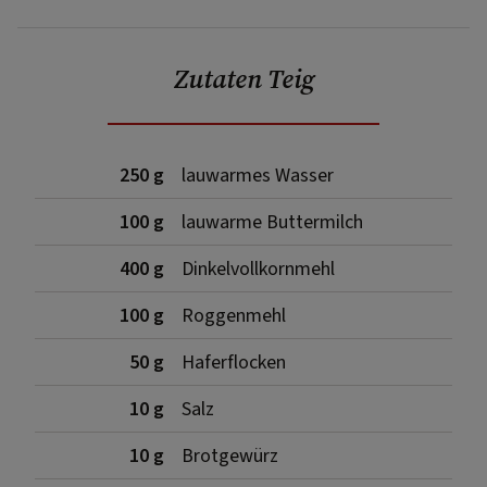
Zutaten Teig
250 g
lauwarmes Wasser
100 g
lauwarme Buttermilch
400 g
Dinkelvollkornmehl
100 g
Roggenmehl
50 g
Haferflocken
10 g
Salz
10 g
Brotgewürz