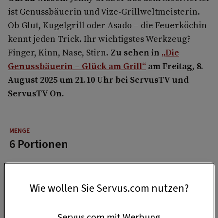
ist Genussbäuerin und Vize-Grillweltmeisterin.
Ob Glut, Kugelgrill oder Asado – die Feuerköchin
kennt jeden Trick. Ihr wichtigstes Werkzeug?
Finger, Kinn, Nase, Stirn.
Zu sehen in
„Die
Genussbäuerin – Glück am Grill“
am Freitag, 8.
August 2025 um 21.10 Uhr bei ServusTV und
ServusTV On.
6 Portionen
30 Minuten
Wie wollen Sie Servus.com nutzen?
Servus.com mit Werbung