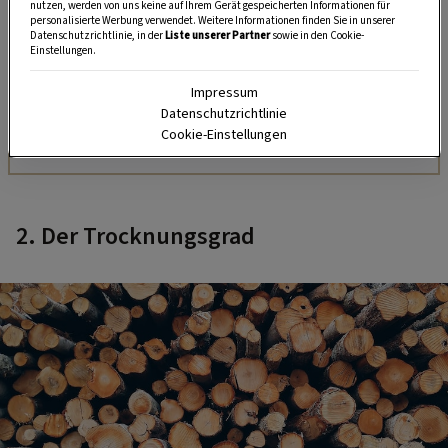
nutzen, werden von uns keine auf Ihrem Gerät gespeicherten Informationen für
personalisierte Werbung verwendet. Weitere Informationen finden Sie in unserer
Datenschutzrichtlinie, in der
Liste unserer Partner
sowie in den Cookie-
Einstellungen.
SELBERMACHEN
Impressum
So baut man einen Griller aus
Datenschutzrichtlinie
Ziegelsteinen
Cookie-Einstellungen
2. Der Trocknungsgrad