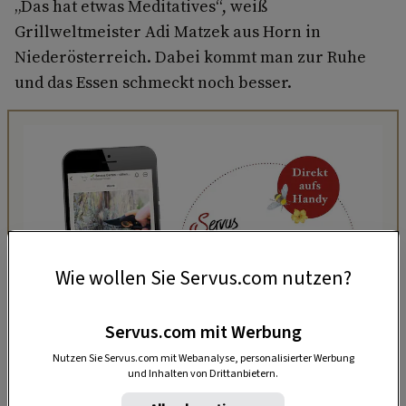
„Das hat etwas Medi­tatives“, weiß
Grillweltmeister Adi Matzek aus Horn in
Niederösterreich. Dabei kommt man zur Ruhe
und das Essen schmeckt noch besser.
Wie wollen Sie Servus.com nutzen?
Servus.com mit Werbung
Nutzen Sie Servus.com mit Webanalyse, personalisierter Werbung
„Servus Garten“ auf WhatsApp
und Inhalten von Drittanbietern.
Nutzen Sie WhatsApp auf Ihrem Handy und lieben es, auf