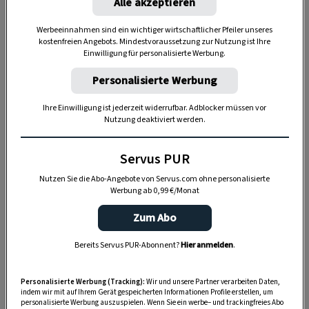
Alle akzeptieren
dem Balkon, der Terrasse oder im Garten zu werkeln? In
unserem kostenlosen WhatsApp-Kanal finden Sie täglich
Werbeeinnahmen sind ein wichtiger wirtschaftlicher Pfeiler unseres
kostenfreien Angebots. Mindestvoraussetzung zur Nutzung ist Ihre
Tipps und Tricks für Garten, Terrasse, Balkon- und
Einwilligung für personalisierte Werbung.
Zimmerpflanzen.
Personalisierte Werbung
HIER MEHR ERFAHREN
Ihre Einwilligung ist jederzeit widerrufbar. Adblocker müssen vor
Nutzung deaktiviert werden.
Servus PUR
DAS KÖNNTE SIE AUCH INTERESSIEREN
Nutzen Sie die Abo-Angebote von Servus.com ohne personalisierte
Werbung ab 0,99 €/Monat
Zum Abo
Bereits Servus PUR-Abonnent?
Hier anmelden
.
Personalisierte Werbung (Tracking):
Wir und unsere Partner verarbeiten Daten,
indem wir mit auf Ihrem Gerät gespeicherten Informationen Profile erstellen, um
personalisierte Werbung auszuspielen. Wenn Sie ein werbe– und trackingfreies Abo