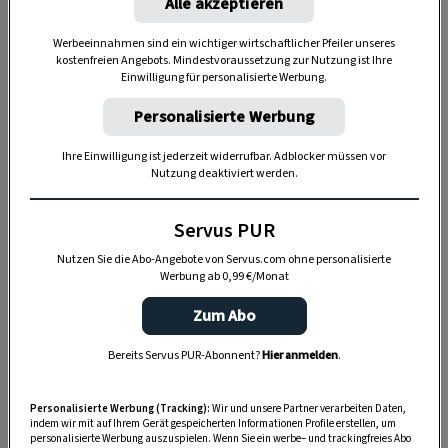
Alle akzeptieren
Backprozess
.
Werbeeinnahmen sind ein wichtiger wirtschaftlicher Pfeiler unseres
kostenfreien Angebots. Mindestvoraussetzung zur Nutzung ist Ihre
Einwilligung für personalisierte Werbung.
Personalisierte Werbung
Ihre Einwilligung ist jederzeit widerrufbar. Adblocker müssen vor
Nutzung deaktiviert werden.
Servus PUR
Nutzen Sie die Abo-Angebote von Servus.com ohne personalisierte
Werbung ab 0,99 €/Monat
Zum Abo
„Servus Garten“ auf WhatsApp
Bereits Servus PUR-Abonnent?
Hier anmelden
.
Nutzen Sie WhatsApp auf Ihrem Handy und lieben es, auf
dem Balkon, der Terrasse oder im Garten zu werkeln? In
Personalisierte Werbung (Tracking):
Wir und unsere Partner verarbeiten Daten,
indem wir mit auf Ihrem Gerät gespeicherten Informationen Profile erstellen, um
unserem kostenlosen WhatsApp-Kanal finden Sie täglich
personalisierte Werbung auszuspielen. Wenn Sie ein werbe– und trackingfreies Abo