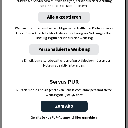
Nutzen Sie Servus.com mit Webanalyse, personalisierter Werbung
und Inhalten von Drittanbietern.
Anzeige
Alle akzeptieren
Werbeeinnahmen sind ein wichtiger wirtschaftlicher Pfeiler unseres
kostenfreien Angebots. Mindestvoraussetzung zur Nutzung ist Ihre
Einwilligung für personalisierte Werbung.
Personalisierte Werbung
Ihre Einwilligung ist jederzeit widerrufbar. Adblocker müssen vor
Nutzung deaktiviert werden.
Die Knospen spielen auch in der
Schmerztherapie
eine Rolle: Eugenol ist ein
Servus PUR
betäubender Inhaltsstoff; Beta-­Caryophyllen
Nutzen Sie die Abo-Angebote von Servus.com ohne personalisierte
wirkt entzündungshemmend. Verdünntes
Werbung ab 0,99 €/Monat
Nelkenöl lindert Zahnschmerzen und taugt
Zum Abo
auch als Mundwasser. Das vorsichtige Kauen
von ganzen Nelken, ohne sie zu zerbeißen,
Bereits Servus PUR-Abonnent?
Hier anmelden
.
hilft ebenfalls bei Entzündungen im