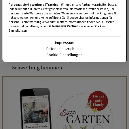
Personalisierte Werbung (Tracking):
Wir und unsere Partner verarbeiten Daten,
Rachenraum.
indem wir mit auf Ihrem Gerät gespeicherten Informationen Profile erstellen, um
personalisierte Werbung auszuspielen. Wenn Sie ein werbe– und trackingfreies Abo
Nelkenöl wirkt darüber hinaus sowohl
nutzen, werden von uns keine auf Ihrem Gerät gespeicherten Informationen für
personalisierte Werbung verwendet. Weitere Informationen finden Sie in unserer
vorbeugend als auch lindernd
gegen
Datenschutzrichtlinie, in der
Liste unserer Partner
sowie in den Cookie-
Einstellungen.
Insektenstiche
. Ein paar Tropfen in einer
Wasserschale vertreiben die stechenden
Impressum
Datenschutzrichtlinie
Quälgeister; ein einziger Tropfen, auf der
Cookie-Einstellungen
Einstichstelle verrieben, kann Juckreiz und
Schwellung hemmen.