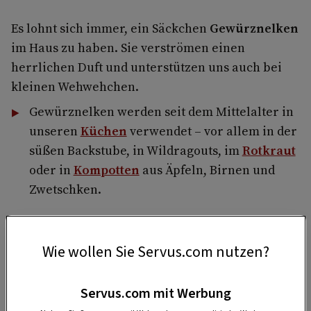
Es lohnt sich immer, ein Säckchen
Gewürznelken
im Haus zu haben. Sie verströmen einen
herrlichen Duft und unterstützen uns auch bei
kleinen Wehwehchen.
Gewürznelken werden seit dem Mittelalter in
unseren
Küchen
verwendet – vor allem in der
süßen Backstube, in Wildragouts, im
Rotkraut
oder in
Kompotten
aus Äpfeln, Birnen und
Zwetschken.
Wie wollen Sie Servus.com nutzen?
Servus.com mit Werbung