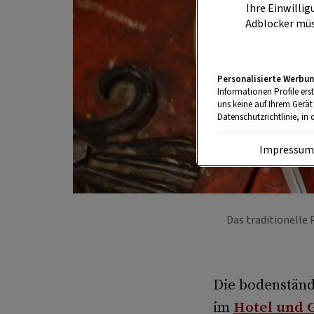
Ihre Einwillig
Adblocker müs
Personalisierte Werbun
Informationen Profile ers
uns keine auf Ihrem Gerät
Datenschutzrichtlinie, in 
Impressu
Das traditionelle
Die bodenständ
im
Hotel und 