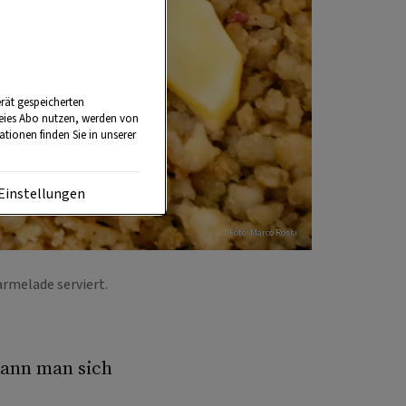
rät gespeicherten
reies Abo nutzen, werden von
tionen finden Sie in unserer
Einstellungen
Foto: Marco Rossi
armelade serviert.
kann man sich