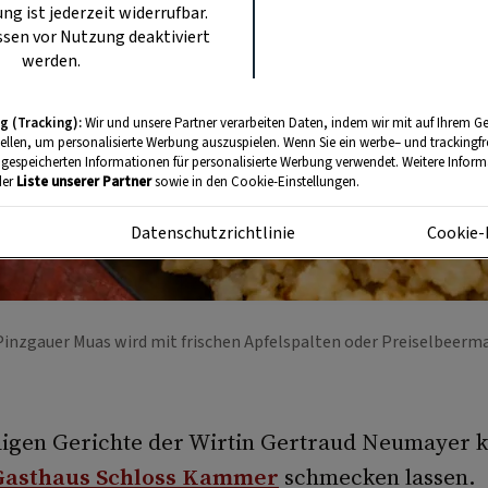
ung ist jederzeit widerrufbar.
sen vor Nutzung deaktiviert
werden.
g (Tracking):
Wir und unsere Partner verarbeiten Daten, indem wir mit auf Ihrem Ge
tellen, um personalisierte Werbung auszuspielen. Wenn Sie ein werbe– und trackingf
 gespeicherten Informationen für personalisierte Werbung verwendet. Weitere Informa
der
Liste unserer Partner
sowie in den Cookie-Einstellungen.
m
Datenschutzrichtlinie
Cookie-
 Pinzgauer Muas wird mit frischen Apfelspalten oder Preiselbeerm
igen Gerichte der Wirtin Gertraud Neumayer 
Gasthaus Schloss Kammer
schmecken lassen.