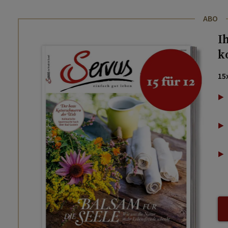
ABO
I
k
15