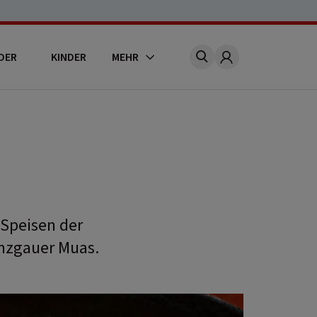
DER
KINDER
MEHR
Account
Speisen der
inzgauer Muas.