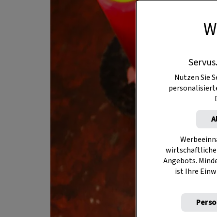
W
Servus
Nutzen Sie S
personalisier
A
Werbeeinna
wirtschaftliche
Angebots. Mind
ist Ihre Einw
Perso