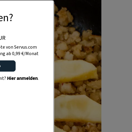
en?
UR
te von Servus.com
ng ab 0,99 €/Monat
o
ent?
Hier anmelden
.