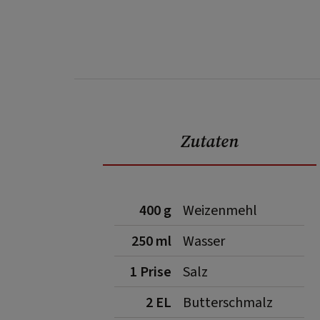
Zutaten
400 g
Weizenmehl
250 ml
Wasser
1 Prise
Salz
2 EL
Butterschmalz