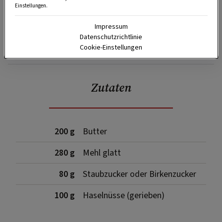
Einstellungen.
Impressum
Datenschutzrichtlinie
SPEICHERN
DRUCKEN
Cookie-Einstellungen
Zutaten
200 g
Butter
280 g
Mehl glatt
80 g
Staubzucker oder Birkenzucker
100 g
Haselnüsse (gerieben)