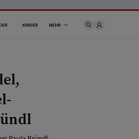
DER
KINDER
MEHR
Account
el,
l-
ründl
ei Paula Bründl