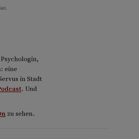
ian.
e Psychologin,
: eine
ervus in Stadt
Podcast
. Und
On
zu sehen.