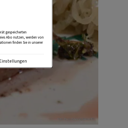
rät gespeicherten
reies Abo nutzen, werden von
tionen finden Sie in unserer
Einstellungen
Foto: Mirco Taliercio; ServusTV