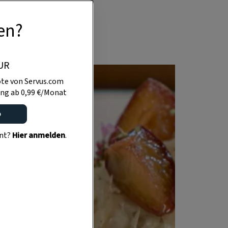
l, dem wilden
en?
UR
te von Servus.com
ng ab 0,99 €/Monat
o
ent?
Hier anmelden
.