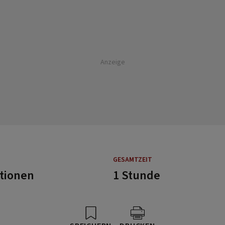
Anzeige
GESAMTZEIT
rtionen
1 Stunde