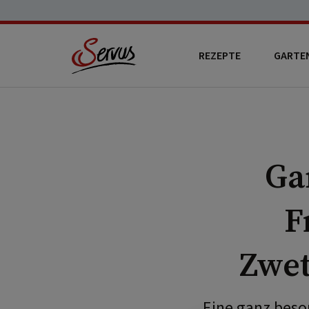
REZEPTE
GARTE
Ga
F
Zwet
Eine ganz beso