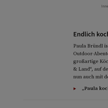
Inn
Endlich ko
Paula Bründl is
Outdoor-Abente
großartige Köc
& Land“, auf d
nun auch mit d
„Paula koc