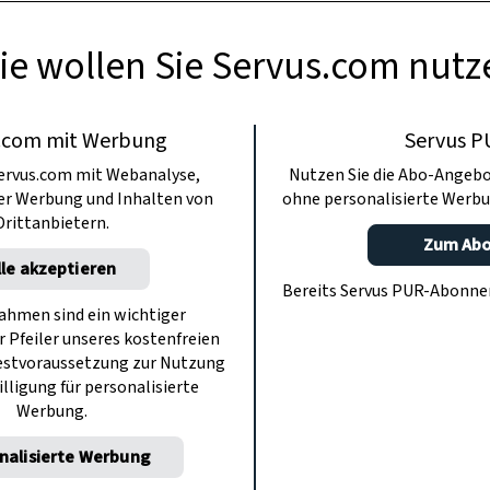
mel-Honig eingelegte Zwetschgen und Quende
ie wollen Sie Servus.com nutz
Bruder des Thymians.
.com mit Werbung
Servus P
ervus.com mit Webanalyse,
Nutzen Sie die Abo-Angebo
ter Werbung und Inhalten von
ohne personalisierte Werbu
Drittanbietern.
Zum Ab
lle akzeptieren
Bereits Servus PUR-Abonn
hmen sind ein wichtiger
r Pfeiler unseres kostenfreien
estvoraussetzung zur Nutzung
illigung für personalisierte
Werbung.
nalisierte Werbung