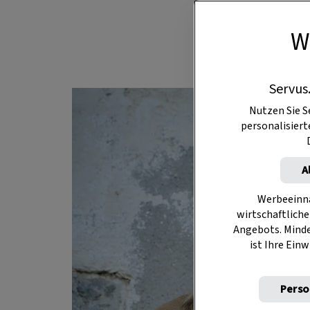
durch in Oxy
W
Servus
Nutzen Sie S
personalisier
A
Werbeeinna
wirtschaftliche
Angebots. Mind
ist Ihre Einw
Perso