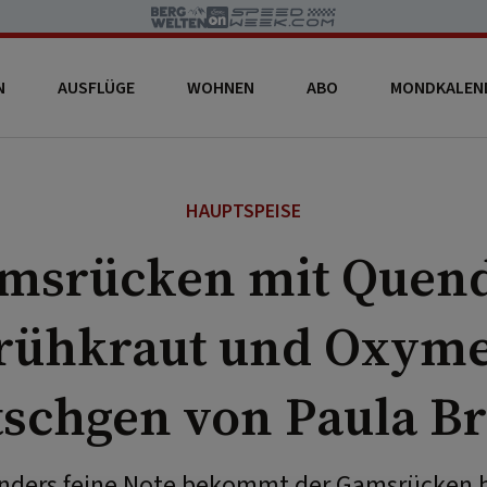
N
AUSFLÜGE
WOHNEN
ABO
MONDKALEN
HAUPTSPEISE
msrücken mit Quend
rühkraut und Oxyme
schgen von Paula B
nders feine Note bekommt der Gamsrücken b