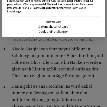
nutzen, werden von uns keine auf Ihrem Gerät gespeicherten Informationen für
personalisierte Werbung verwendet. Weitere Informationen finden Sie in unserer
Datenschutzrichtlinie, in der
Liste unserer Partner
sowie in den Cookie-
Einstellungen.
Impressum
Datenschutzrichtlinie
Cookie-Einstellungen
In ein paar Schritten ist die Haarkrone auch schon fertig.
Nicole Shaqiri von Sturmayr Coiffeur in
Salzburg beginnt mit einer Haarabteilung auf
Höhe des Ohrs. Die Haare im Nacken werden
glatt nach hinten gebürstet und entlang des
Ohrs in drei gleichmäßige Stränge geteilt.
Dann geht es ans Flechten: Es wird dabei
immer ein Strang von außen über den
mittleren Strang gelegt. Dabei wird
abwechselnd von rechts und links ein Strang