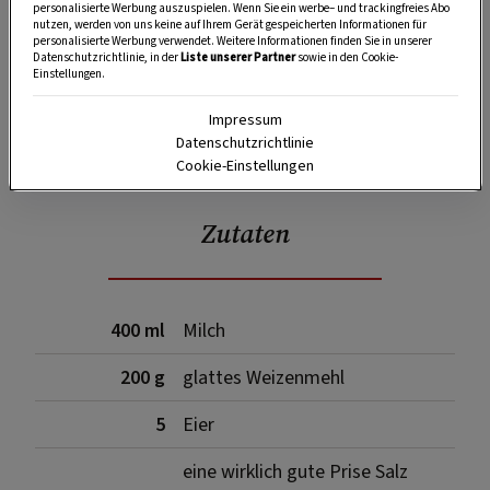
personalisierte Werbung auszuspielen. Wenn Sie ein werbe– und trackingfreies Abo
nutzen, werden von uns keine auf Ihrem Gerät gespeicherten Informationen für
personalisierte Werbung verwendet. Weitere Informationen finden Sie in unserer
Datenschutzrichtlinie, in der
Liste unserer Partner
sowie in den Cookie-
Einstellungen.
Impressum
SPEICHERN
DRUCKEN
Datenschutzrichtlinie
Cookie-Einstellungen
Zutaten
400 ml
Milch
200 g
glattes Weizenmehl
5
Eier
eine wirklich gute Prise Salz