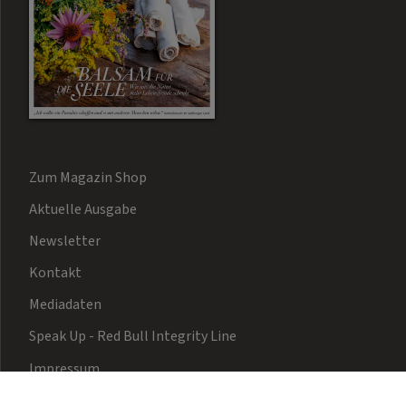
Zum Magazin Shop
Aktuelle Ausgabe
Newsletter
Kontakt
Mediadaten
Speak Up - Red Bull Integrity Line
Impressum
Barrierefreiheit