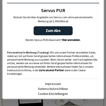
blieb.
Servus PUR
Gut zu wissen:
Für unsere Bastelarbeit, die nur
Nutzen Sie die Abo-Angebote von Servus.com ohne personalisierte
händisch in Form gebracht, aber nicht gebügelt
Werbung ab 0,99 €/Monat
wird, eignen sich alle Arten von Stärke –
Zum Abo
Hauptsache hochkonzentriert, damit die zarten
Körbe Standfestigkeit bekommen.
Bereits Servus PUR-Abonnent?
Hier anmelden
.
Personalisierte Werbung (Tracking):
Wir und unsere Partner verarbeiten Daten,
indem wir mit auf Ihrem Gerät gespeicherten Informationen Profile erstellen, um
personalisierte Werbung auszuspielen. Wenn Sie ein werbe– und trackingfreies Abo
nutzen, werden von uns keine auf Ihrem Gerät gespeicherten Informationen für
personalisierte Werbung verwendet. Weitere Informationen finden Sie in unserer
Datenschutzrichtlinie, in der
Liste unserer Partner
sowie in den Cookie-
Einstellungen.
Impressum
Datenschutzrichtlinie
Cookie-Einstellungen