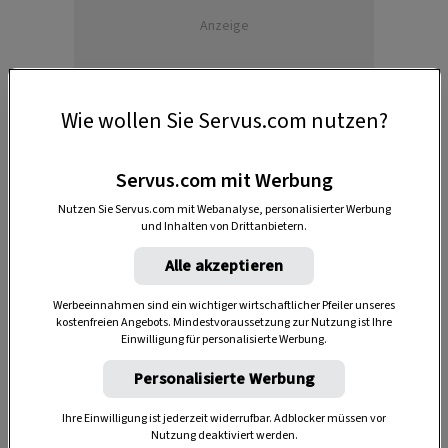
Anzeige
Wie wollen Sie Servus.com nutzen?
Servus.com mit Werbung
Nutzen Sie Servus.com mit Webanalyse, personalisierter Werbung
und Inhalten von Drittanbietern.
Gestärkt wurde
kalt
oder
warm
, manchmal
wurde die
Doppelstärke
praktiziert – also beide
Alle akzeptieren
Methoden hintereinander.
Werbeeinnahmen sind ein wichtiger wirtschaftlicher Pfeiler unseres
kostenfreien Angebots. Mindestvoraussetzung zur Nutzung ist Ihre
Dazu verwendete man
Weizen-
oder
Einwilligung für personalisierte Werbung.
Kartoffelstärke
, jene aus
Reis
oder
Mais
.
Personalisierte Werbung
Wichtig war, dass sich die Stärke beim Bügeln
Ihre Einwilligung ist jederzeit widerrufbar. Adblocker müssen vor
nicht braun
verfärbte oder am Eisen kleben
Nutzung deaktiviert werden.