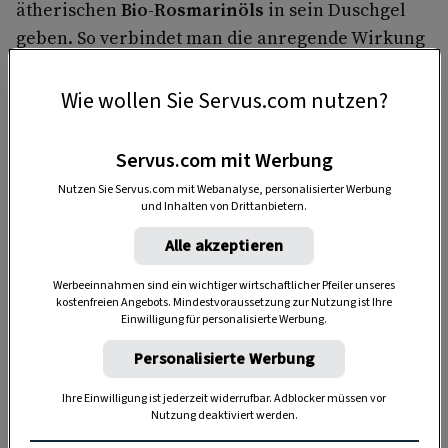
ätherischen
Bio-Rosmarinöls
in sein Duschgel
geben. So verbindet man die anregende Wirkung
des ätherischen Rosmarinöls mit einer
erfrischenden Dusche.“ Egal ob als Tee, im
Wie wollen Sie Servus.com nutzen?
Duschbad oder in der Aromalampe, Rosmarin
hilft besonders gut
gegen zu niedrigen
Servus.com mit Werbung
Blutdruck
.
Nutzen Sie Servus.com mit Webanalyse, personalisierter Werbung
und Inhalten von Drittanbietern.
Alle akzeptieren
Werbeeinnahmen sind ein wichtiger wirtschaftlicher Pfeiler unseres
kostenfreien Angebots. Mindestvoraussetzung zur Nutzung ist Ihre
Einwilligung für personalisierte Werbung.
Personalisierte Werbung
Anzeige
Ihre Einwilligung ist jederzeit widerrufbar. Adblocker müssen vor
Nutzung deaktiviert werden.