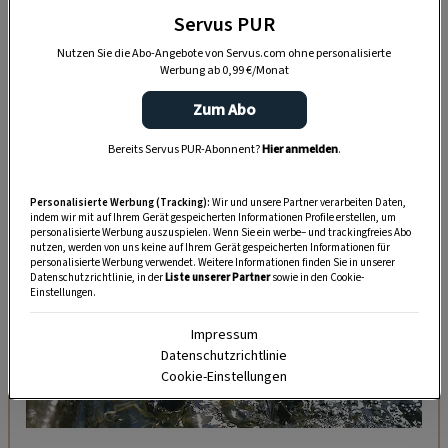
Servus PUR
Nutzen Sie die Abo-Angebote von Servus.com ohne personalisierte
Werbung ab 0,99 €/Monat
Zum Abo
Bereits Servus PUR-Abonnent?
Hier anmelden
.
DAS KÖNNTE SIE AUCH INTERESSIEREN
Personalisierte Werbung (Tracking):
Wir und unsere Partner verarbeiten Daten,
indem wir mit auf Ihrem Gerät gespeicherten Informationen Profile erstellen, um
personalisierte Werbung auszuspielen. Wenn Sie ein werbe– und trackingfreies Abo
nutzen, werden von uns keine auf Ihrem Gerät gespeicherten Informationen für
personalisierte Werbung verwendet. Weitere Informationen finden Sie in unserer
Datenschutzrichtlinie, in der
Liste unserer Partner
sowie in den Cookie-
Einstellungen.
Impressum
Datenschutzrichtlinie
Cookie-Einstellungen