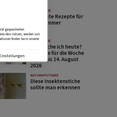
GUTE KÜCHE
11 leichte Rezepte für
den Sommer
rät gespeicherten
reies Abo nutzen, werden von
tionen finden Sie in unserer
GUTE KÜCHE
Was koche ich heute?
Rezepte für die Woche
Einstellungen
von 7. bis 14. August
2026
NATURAPOTHEKE
Diese Insektenstiche
sollte man erkennen