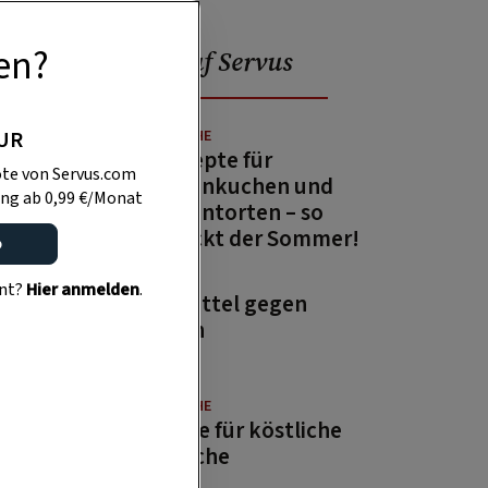
en?
Beliebt auf Servus
PUR
GUTE KÜCHE
13 Rezepte für
te von Servus.com
Zitronenkuchen und
ng ab 0,99 €/Monat
Zitronentorten – so
schmeckt der Sommer!
o
GARTEN
ent?
Hier anmelden
.
Hausmittel gegen
Wespen
GUTE KÜCHE
Rezepte für köstliche
Aufstriche