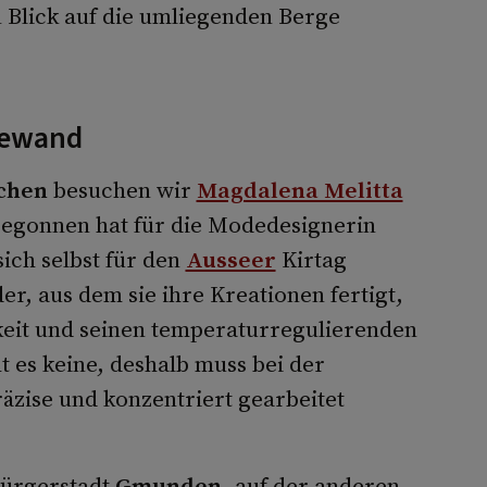
 Blick auf die umliegenden Berge
Gewand
chen
besuchen wir
Magdalena Melitta
Begonnen hat für die Modedesignerin
sich selbst für den
Ausseer
Kirtag
er, aus dem sie ihre Kreationen fertigt,
keit und seinen temperaturregulierenden
t es keine, deshalb muss bei der
äzise und konzentriert gearbeitet
 Bürgerstadt
Gmunden
, auf der anderen