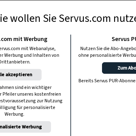
ie wollen Sie Servus.com nutz
USFLÜGE
he See – Rund um
.com mit Werbung
Servus 
ervus.com mit Webanalyse,
Nutzen Sie die Abo-Angebo
raunsee
ter Werbung und Inhalten von
ohne personalisierte Werbu
Drittanbietern.
Zum Ab
lle akzeptieren
“ macht eine Rundreise um den
Bereits Servus PUR-Abonn
e. Hier pflegt man altes Handwerk,
hmen sind ein wichtiger
r Pfeiler unseres kostenfreien
en Seite an Seite und erstrahlen
estvoraussetzung zur Nutzung
 in neuem Glanz.
illigung für personalisierte
Werbung.
nalisierte Werbung