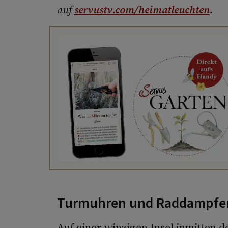
auf
servustv.com/heimatleuchten
.
Turmuhren und Raddampfer 
Auf einer winzigen Insel inmitten d