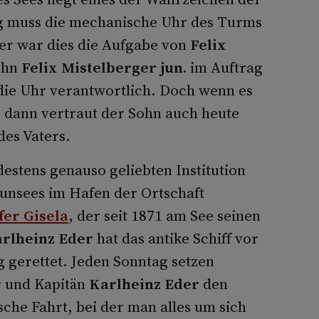
g muss die mechanische Uhr des Turms
er war dies die Aufgabe von
Felix
Sohn
Felix Mistelberger jun.
im Auftrag
die Uhr verantwortlich. Doch wenn es
 dann vertraut der Sohn auch heute
des Vaters.
destens genauso geliebten Institution
unsees im Hafen der Ortschaft
er Gisela
, der seit 1871 am See seinen
rlheinz Eder
hat das antike Schiff vor
g gerettet. Jeden Sonntag setzen
r
und Kapitän
Karlheinz Eder
den
che Fahrt, bei der man alles um sich