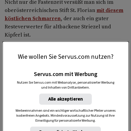
Nicht nur die Fastenzeit versüßt man sich im
oberösterreichischen Stift St. Florian
mit diesem
köstlichen Schmarren
, der auch ein guter
Resteverwerter für altbackene Striezel und
Kipferl ist.
Wie wollen Sie Servus.com nutzen?
Servus.com mit Werbung
Nutzen Sie Servus.com mit Webanalyse, personalisierter Werbung
und Inhalten von Drittanbietern.
Alle akzeptieren
Werbeeinnahmen sind ein wichtiger wirtschaftlicher Pfeiler unseres
kostenfreien Angebots. Mindestvoraussetzung zur Nutzung ist Ihre
Einwilligung für personalisierte Werbung.
„Servus Garten“ auf WhatsApp