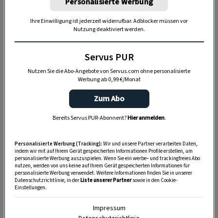
Personalisierte Werbung
Nutzen Sie WhatsApp auf Ihrem Handy und lieben es, auf
Ihre Einwilligung ist jederzeit widerrufbar. Adblocker müssen vor
dem Balkon, der Terrasse oder im Garten zu werkeln? In
Nutzung deaktiviert werden.
unserem kostenlosen WhatsApp-Kanal finden Sie täglich
Tipps und Tricks für Garten, Terrasse, Balkon- und
Servus PUR
Zimmerpflanzen.
Nutzen Sie die Abo-Angebote von Servus.com ohne personalisierte
Werbung ab 0,99 €/Monat
HIER MEHR ERFAHREN
Zum Abo
Bereits Servus PUR-Abonnent?
Hier anmelden
.
ZUM REZEPT
Personalisierte Werbung (Tracking):
Wir und unsere Partner verarbeiten Daten,
indem wir mit auf Ihrem Gerät gespeicherten Informationen Profile erstellen, um
personalisierte Werbung auszuspielen. Wenn Sie ein werbe– und trackingfreies Abo
nutzen, werden von uns keine auf Ihrem Gerät gespeicherten Informationen für
personalisierte Werbung verwendet. Weitere Informationen finden Sie in unserer
Datenschutzrichtlinie, in der
Liste unserer Partner
sowie in den Cookie-
Einstellungen.
Impressum