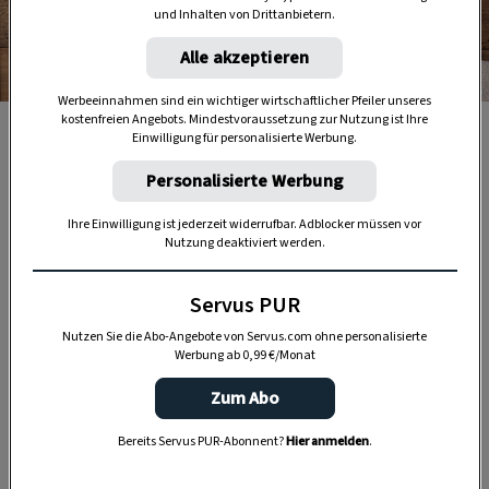
und Inhalten von Drittanbietern.
Alle akzeptieren
Foto: Eisenhut & Mayer
Werbeeinnahmen sind ein wichtiger wirtschaftlicher Pfeiler unseres
kostenfreien Angebots. Mindestvoraussetzung zur Nutzung ist Ihre
Die Palatschinken werden vegetarisch gefüllt und zehn
Einwilligung für personalisierte Werbung.
Minuten überbacken.
Personalisierte Werbung
Die
Bad Ischler Brennnesselwürste
sind gar
Ihre Einwilligung ist jederzeit widerrufbar. Adblocker müssen vor
Nutzung deaktiviert werden.
keine Würste, sondern Palatschinken mit einer
gesunden Portion Brennnesseln.
Servus PUR
Nutzen Sie die Abo-Angebote von Servus.com ohne personalisierte
Werbung ab 0,99 €/Monat
Zum Abo
Bereits Servus PUR-Abonnent?
Hier anmelden
.