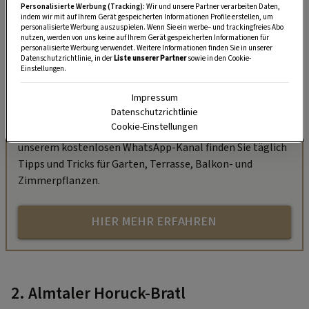
Personalisierte Werbung (Tracking):
Wir und unsere Partner verarbeiten Daten,
indem wir mit auf Ihrem Gerät gespeicherten Informationen Profile erstellen, um
personalisierte Werbung auszuspielen. Wenn Sie ein werbe– und trackingfreies Abo
nutzen, werden von uns keine auf Ihrem Gerät gespeicherten Informationen für
personalisierte Werbung verwendet. Weitere Informationen finden Sie in unserer
Datenschutzrichtlinie, in der
Liste unserer Partner
sowie in den Cookie-
Einstellungen.
„Servus Garten“ auf WhatsApp
Impressum
Datenschutzrichtlinie
Nutzen Sie WhatsApp auf Ihrem Handy und lieben es, auf
Cookie-Einstellungen
dem Balkon, der Terrasse oder im Garten zu werkeln? In
unserem kostenlosen WhatsApp-Kanal finden Sie täglich
Tipps und Tricks für Garten, Terrasse, Balkon- und
Zimmerpflanzen.
HIER MEHR ERFAHREN
2. Almtaler Horuck-Bratl